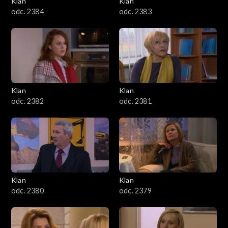
Klan
Klan
1601–1700
odc. 2384
odc. 2383
1501–1600
1401–1500
1301–1400
Klan
Klan
odc. 2382
odc. 2381
1201–1300
1101–1200
1001–1100
Klan
Klan
901–1000
odc. 2380
odc. 2379
801–900