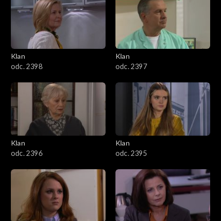
4301–4400
4201–4300
4101–4200
Klan
Klan
odc. 2398
odc. 2397
4001–4100
3901–4000
3801–3900
Klan
Klan
3701–3800
odc. 2396
odc. 2395
3601–3700
3501–3600