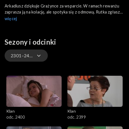
Arkadiusz dziękuje Grażynce za wsparcie. W ramach rewanżu
zaprasza ją na kolację, ale spotyka się z odmową. Rutka zgłasza
policji, że szef fundacji wymusza na nim haracz. Tymczasem
więcej
Jacek przebywa w szpitalu czekając na operację. Prosi Agatę,
żeby w razie potrzeby zaopiekowała się Małgosią.
Sezony i odcinki
2301–2400
4701–4800
4601–4700
4501–4600
Klan
Klan
4401–4500
odc. 2400
odc. 2399