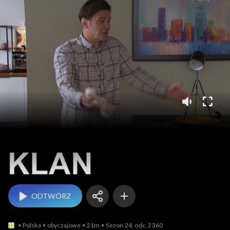
Klan
ODTWÓRZ
Polska
obyczajowe
21m
Sezon 24, odc. 2360