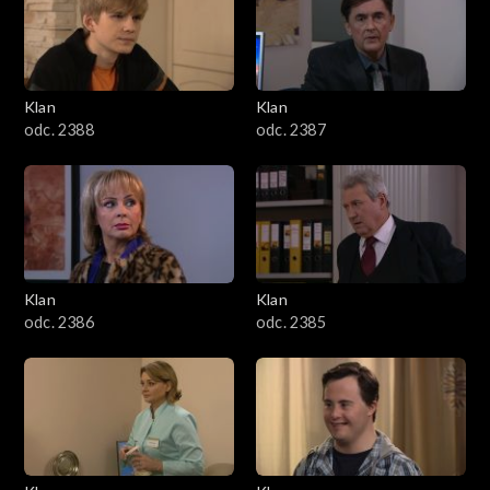
2501–2600
2401–2500
Klan
Klan
2301–2400
odc. 2388
odc. 2387
2201–2300
2101–2200
2001–2100
Klan
Klan
odc. 2386
odc. 2385
1901–2000
1801–1900
1701–1800