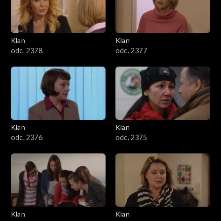
701–800
601–700
Klan
Klan
odc. 2378
odc. 2377
501–600
401–500
301–400
Klan
Klan
201–300
odc. 2376
odc. 2375
101–200
1–100
Klan
Klan