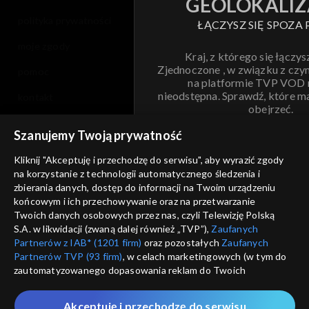
GEOLOKALIZ
polityka prywatności
ŁĄCZYSZ SIĘ SPOZA 
moje zgody
Kraj, z którego się łączys
Zjednoczone , w związku z czy
pomoc
na platformie TVP VOD
nieodstępna. Sprawdź, które m
kontakt
obejrzeć.
voucher
Szanujemy Twoją prywatność
Nie pokazuj pon
dostępność
Kliknij "Akceptuję i przechodzę do serwisu", aby wyrazić zgody
na korzystanie z technologii automatycznego śledzenia i
informacje o dostawcy usług
ANULUJ
SP
zbierania danych, dostęp do informacji na Twoim urządzeniu
końcowym i ich przechowywanie oraz na przetwarzanie
Twoich danych osobowych przez nas, czyli Telewizję Polską
S.A. w likwidacji (zwaną dalej również „TVP”),
Zaufanych
Partnerów z IAB* (1201 firm)
oraz pozostałych
Zaufanych
Partnerów TVP (93 firm)
, w celach marketingowych (w tym do
zautomatyzowanego dopasowania reklam do Twoich
zainteresowań i mierzenia ich skuteczności) i pozostałych,
które wskazujemy poniżej, a także zgody na udostępnianie
Akceptuję i przechodzę do serwisu