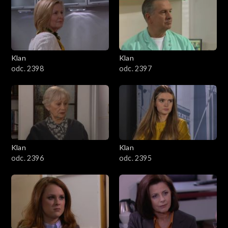
4301–4400
4201–4300
4101–4200
Klan
Klan
odc. 2398
odc. 2397
4001–4100
3901–4000
3801–3900
Klan
Klan
3701–3800
odc. 2396
odc. 2395
3601–3700
3501–3600