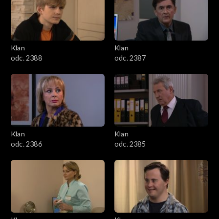
2501–2600
2401–2500
Klan
Klan
2301–2400
odc. 2388
odc. 2387
2201–2300
2101–2200
2001–2100
Klan
Klan
odc. 2386
odc. 2385
1901–2000
1801–1900
1701–1800