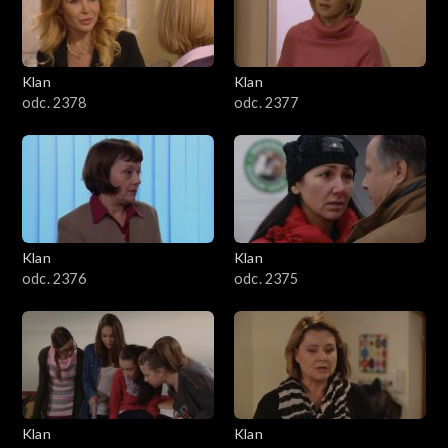
701–800
601–700
Klan
Klan
odc. 2378
odc. 2377
501–600
401–500
301–400
Klan
Klan
201–300
odc. 2376
odc. 2375
101–200
1–100
Klan
Klan