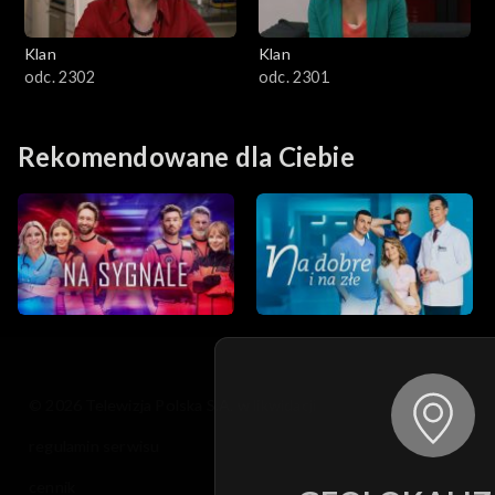
Klan
Klan
odc. 2302
odc. 2301
Rekomendowane dla Ciebie
© 2026 Telewizja Polska S.A. w likwidacji
regulamin serwisu
cennik