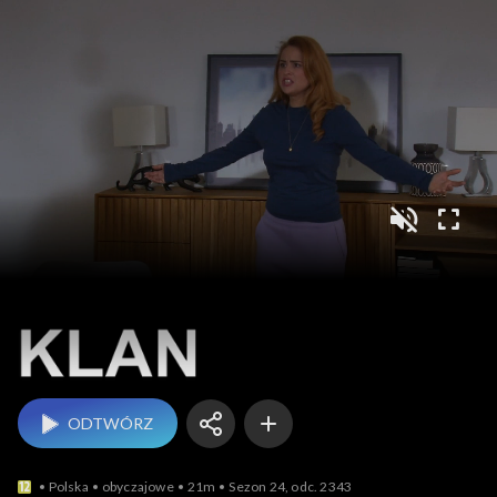
Klan
ODTWÓRZ
Polska
obyczajowe
21m
Sezon 24, odc. 2343