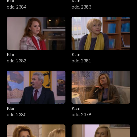
Klan
Klan
1601–1700
odc. 2384
odc. 2383
1501–1600
1401–1500
1301–1400
Klan
Klan
odc. 2382
odc. 2381
1201–1300
1101–1200
1001–1100
Klan
Klan
901–1000
odc. 2380
odc. 2379
801–900