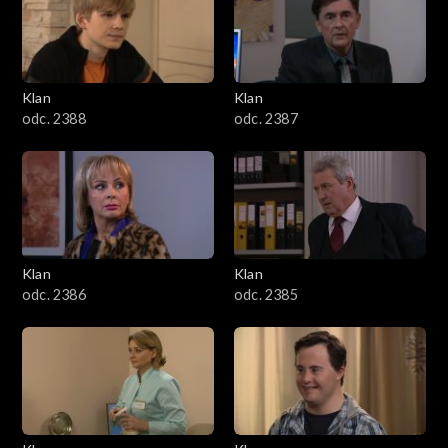
2501–2600
2401–2500
Klan
Klan
2301–2400
odc. 2388
odc. 2387
2201–2300
2101–2200
2001–2100
Klan
Klan
odc. 2386
odc. 2385
1901–2000
1801–1900
1701–1800