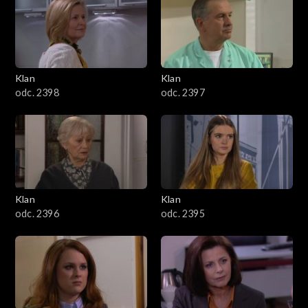
4301–4400
4201–4300
4101–4200
Klan
Klan
odc. 2398
odc. 2397
4001–4100
3901–4000
3801–3900
Klan
Klan
3701–3800
odc. 2396
odc. 2395
3601–3700
3501–3600