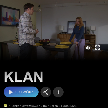
Klan
ODTWÓRZ
Polska
obyczajowe
21m
Sezon 24, odc. 2328