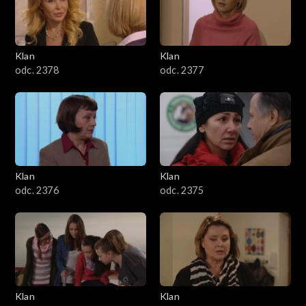
701–800
601–700
Klan
Klan
odc. 2378
odc. 2377
501–600
401–500
301–400
Klan
Klan
201–300
odc. 2376
odc. 2375
101–200
1–100
Klan
Klan