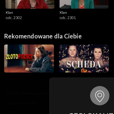
Klan
Klan
odc. 2302
odc. 2301
Rekomendowane dla Ciebie
© 2026 Telewizja Polska S.A. w likwidacji
regulamin serwisu
cennik