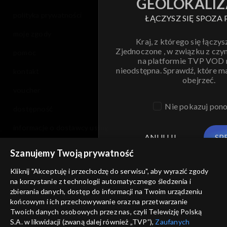
GEOLOKALIZ
polityka prywatności
ŁĄCZYSZ SIĘ SPOZA 
moje zgody
Kraj, z którego się łączys
Zjednoczone , w związku z czy
pomoc
na platformie TVP VOD
nieodstępna. Sprawdź, które m
kontakt
obejrzeć.
voucher
Nie pokazuj pon
dostępność
informacje o dostawcy usług
ANULUJ
SP
Szanujemy Twoją prywatność
Kliknij "Akceptuję i przechodzę do serwisu", aby wyrazić zgody
na korzystanie z technologii automatycznego śledzenia i
zbierania danych, dostęp do informacji na Twoim urządzeniu
końcowym i ich przechowywanie oraz na przetwarzanie
Twoich danych osobowych przez nas, czyli Telewizję Polską
S.A. w likwidacji (zwaną dalej również „TVP”),
Zaufanych