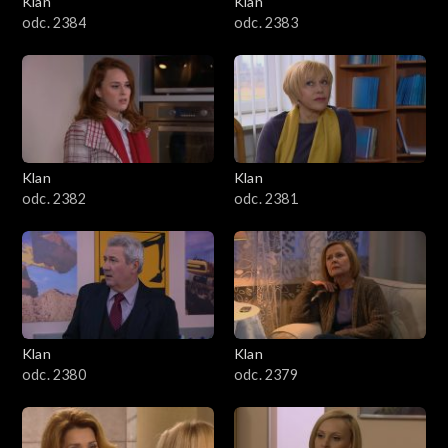
Klan
Klan
1601–1700
odc. 2384
odc. 2383
1501–1600
1401–1500
1301–1400
Klan
Klan
odc. 2382
odc. 2381
1201–1300
1101–1200
1001–1100
Klan
Klan
901–1000
odc. 2380
odc. 2379
801–900