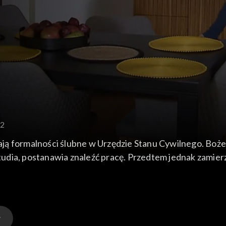
12
ją formalności ślubne w Urzędzie Stanu Cywilnego. Boż
nawia znaleźć pracę. Przedtem jednak zamierza wyjechać z Błażejem na wa