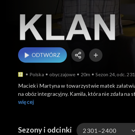
ODTWÓRZ
Polska
obyczajowe
20m
Sezon 24, odc. 23
Maciek i Martyna w towarzystwie matek załatwia
na obóz integracyjny. Kamila, która nie zdała na studia, posta
Błażej dostaje propozycję studiowania w Szkocji.
więcej
Sezony i odcinki
2301–2400