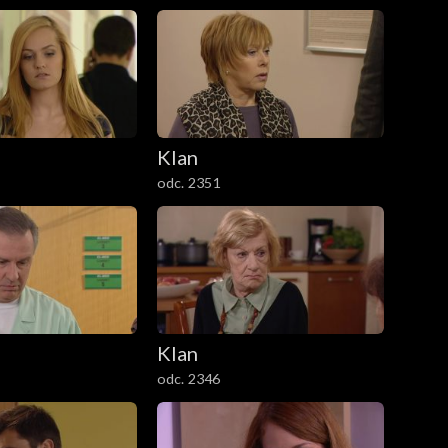
Klan
odc. 2351
Klan
odc. 2346