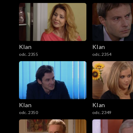
1201–1300
1101–1200
1001–1100
901–1000
Klan
Klan
odc. 2355
odc. 2354
801–900
701–800
601–700
Klan
Klan
501–600
odc. 2350
odc. 2349
401–500