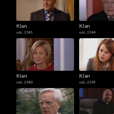
301–400
201–300
Klan
Klan
101–200
odc. 2345
odc. 2344
1–100
Klan
Klan
odc. 2340
odc. 2339