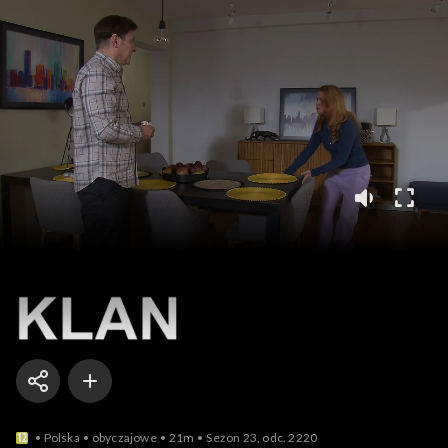
Klan
Polska
obyczajowe
21m
Sezon 23, odc. 2220