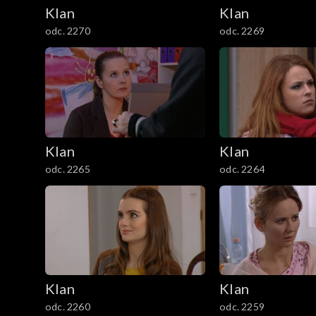
2101–2200
Klan
Klan
odc. 2270
odc. 2269
2001–2100
1901–2000
1801–1900
1701–1800
Klan
Klan
odc. 2265
odc. 2264
1601–1700
1501–1600
1401–1500
1301–1400
Klan
Klan
odc. 2260
odc. 2259