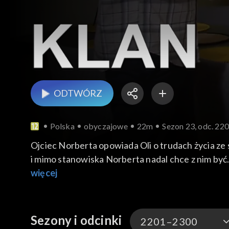
ODTWÓRZ
Polska
obyczajowe
22m
Sezon 23, odc. 22
Ojciec Norberta opowiada Oli o trudach życia ze 
i mimo stanowiska Norberta nadal chce z nim być.
z Oli, która może być jego mocnym wsparciem w
więcej
Elżbietę na Sadybie. Oświadcza, że po długich p
Niebawem pojawia się w domu Jerzy, któremu Ma
jej małżeństwa z Gieniem. Świadkiem gorących p
Sezony i odcinki
2201–2300
Jerzemu wdzięczność.