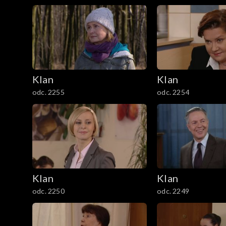
1201–1300
1101–1200
1001–1100
901–1000
Klan
Klan
odc. 2255
odc. 2254
801–900
701–800
601–700
Klan
Klan
501–600
odc. 2250
odc. 2249
401–500