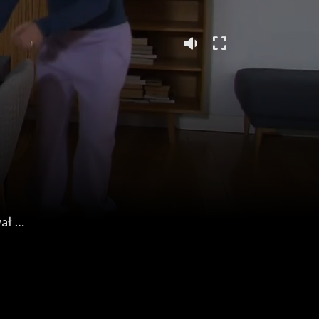
wał
niu
ywać