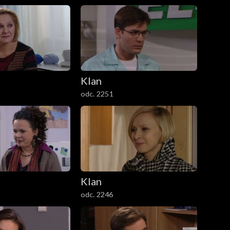
Klan
odc. 2251
Klan
odc. 2246