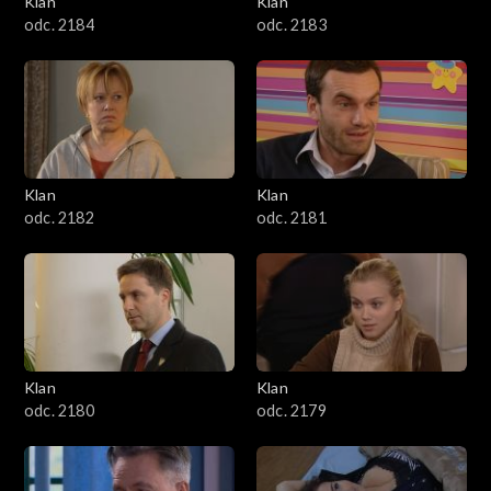
Klan
Klan
1601–1700
odc. 2184
odc. 2183
1501–1600
1401–1500
1301–1400
Klan
Klan
odc. 2182
odc. 2181
1201–1300
1101–1200
1001–1100
Klan
Klan
901–1000
odc. 2180
odc. 2179
801–900