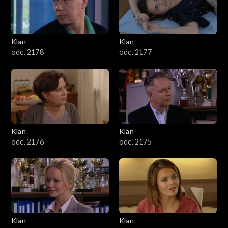
701–800
601–700
Klan
Klan
odc. 2178
odc. 2177
501–600
401–500
301–400
Klan
Klan
201–300
odc. 2176
odc. 2175
101–200
1–100
Klan
Klan