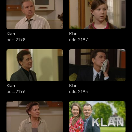
4301–4400
4201–4300
4101–4200
Klan
Klan
odc. 2198
odc. 2197
4001–4100
3901–4000
3801–3900
Klan
Klan
3701–3800
odc. 2196
odc. 2195
3601–3700
3501–3600