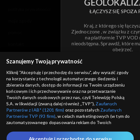
GEOLOKALIZ
polityka prywatności
ŁĄCZYSZ SIĘ SPOZA 
moje zgody
Kraj, z którego się łączys
Zjednoczone , w związku z czy
pomoc
na platformie TVP VOD
nieodstępna. Sprawdź, które m
kontakt
obejrzeć.
voucher
Szanujemy Twoją prywatność
Nie pokazuj pon
dostępność
Kliknij "Akceptuję i przechodzę do serwisu", aby wyrazić zgody
na korzystanie z technologii automatycznego śledzenia i
informacje o dostawcy usług
ANULUJ
SP
zbierania danych, dostęp do informacji na Twoim urządzeniu
końcowym i ich przechowywanie oraz na przetwarzanie
Twoich danych osobowych przez nas, czyli Telewizję Polską
S.A. w likwidacji (zwaną dalej również „TVP”),
Zaufanych
Partnerów z IAB* (1201 firm)
oraz pozostałych
Zaufanych
Partnerów TVP (93 firm)
, w celach marketingowych (w tym do
zautomatyzowanego dopasowania reklam do Twoich
zainteresowań i mierzenia ich skuteczności) i pozostałych,
które wskazujemy poniżej, a także zgody na udostępnianie
Akceptuję i przechodzę do serwisu