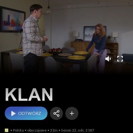
Klan
ODTWÓRZ
Polska
obyczajowe
21m
Sezon 22, odc. 2187