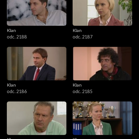
2501–2600
2401–2500
Klan
Klan
2301–2400
odc. 2188
odc. 2187
2201–2300
2101–2200
2001–2100
Klan
Klan
odc. 2186
odc. 2185
1901–2000
1801–1900
1701–1800