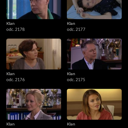
701–800
601–700
Klan
Klan
odc. 2178
odc. 2177
501–600
401–500
301–400
Klan
Klan
201–300
odc. 2176
odc. 2175
101–200
1–100
Klan
Klan