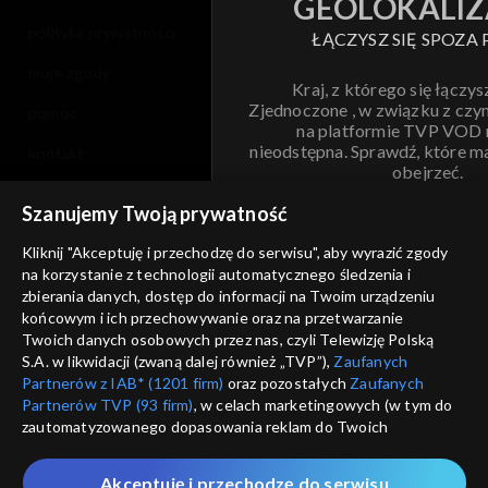
GEOLOKALIZ
polityka prywatności
ŁĄCZYSZ SIĘ SPOZA 
moje zgody
Kraj, z którego się łączys
Zjednoczone , w związku z czy
pomoc
na platformie TVP VOD
nieodstępna. Sprawdź, które m
kontakt
obejrzeć.
voucher
Szanujemy Twoją prywatność
Nie pokazuj pon
dostępność
Kliknij "Akceptuję i przechodzę do serwisu", aby wyrazić zgody
na korzystanie z technologii automatycznego śledzenia i
informacje o dostawcy usług
ANULUJ
SP
zbierania danych, dostęp do informacji na Twoim urządzeniu
końcowym i ich przechowywanie oraz na przetwarzanie
Twoich danych osobowych przez nas, czyli Telewizję Polską
S.A. w likwidacji (zwaną dalej również „TVP”),
Zaufanych
Partnerów z IAB* (1201 firm)
oraz pozostałych
Zaufanych
Partnerów TVP (93 firm)
, w celach marketingowych (w tym do
zautomatyzowanego dopasowania reklam do Twoich
zainteresowań i mierzenia ich skuteczności) i pozostałych,
które wskazujemy poniżej, a także zgody na udostępnianie
Akceptuję i przechodzę do serwisu