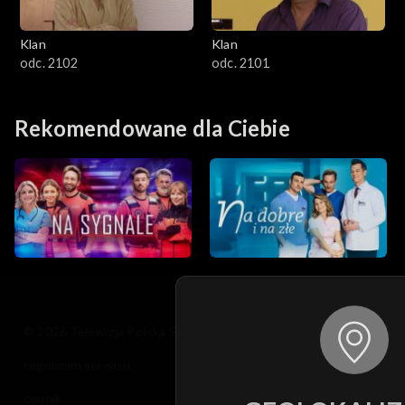
Klan
Klan
odc. 2102
odc. 2101
Rekomendowane dla Ciebie
© 2026 Telewizja Polska S.A. w likwidacji
regulamin serwisu
cennik