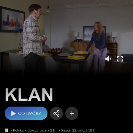
Klan
ODTWÓRZ
Polska
obyczajowe
21m
Sezon 22, odc. 2181