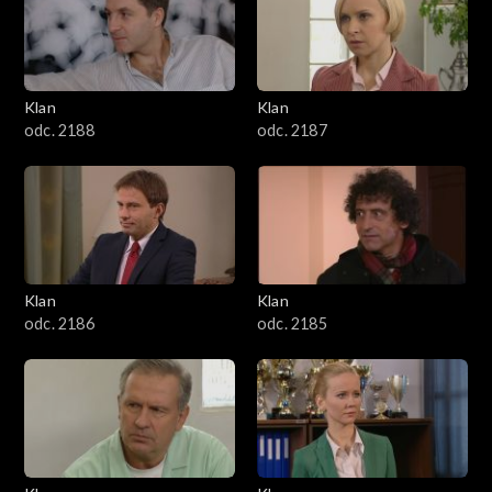
2501–2600
2401–2500
Klan
Klan
2301–2400
odc. 2188
odc. 2187
2201–2300
2101–2200
2001–2100
Klan
Klan
odc. 2186
odc. 2185
1901–2000
1801–1900
1701–1800