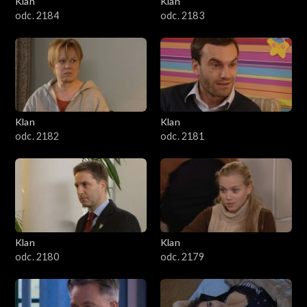
Klan
Klan
1601–1700
odc. 2184
odc. 2183
1501–1600
1401–1500
1301–1400
Klan
Klan
odc. 2182
odc. 2181
1201–1300
1101–1200
1001–1100
Klan
Klan
901–1000
odc. 2180
odc. 2179
801–900