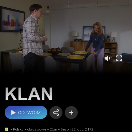
Klan
ODTWÓRZ
Polska
obyczajowe
21m
Sezon 22, odc. 2172