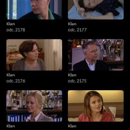
701–800
601–700
Klan
Klan
odc. 2178
odc. 2177
501–600
401–500
301–400
Klan
Klan
201–300
odc. 2176
odc. 2175
101–200
1–100
Klan
Klan