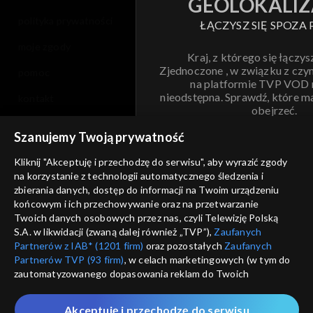
GEOLOKALIZ
polityka prywatności
ŁĄCZYSZ SIĘ SPOZA 
moje zgody
Kraj, z którego się łączys
Zjednoczone , w związku z czy
pomoc
na platformie TVP VOD
nieodstępna. Sprawdź, które m
kontakt
obejrzeć.
voucher
Szanujemy Twoją prywatność
Nie pokazuj pon
dostępność
Kliknij "Akceptuję i przechodzę do serwisu", aby wyrazić zgody
na korzystanie z technologii automatycznego śledzenia i
informacje o dostawcy usług
ANULUJ
SP
zbierania danych, dostęp do informacji na Twoim urządzeniu
końcowym i ich przechowywanie oraz na przetwarzanie
Twoich danych osobowych przez nas, czyli Telewizję Polską
S.A. w likwidacji (zwaną dalej również „TVP”),
Zaufanych
Partnerów z IAB* (1201 firm)
oraz pozostałych
Zaufanych
Partnerów TVP (93 firm)
, w celach marketingowych (w tym do
zautomatyzowanego dopasowania reklam do Twoich
zainteresowań i mierzenia ich skuteczności) i pozostałych,
które wskazujemy poniżej, a także zgody na udostępnianie
Akceptuję i przechodzę do serwisu