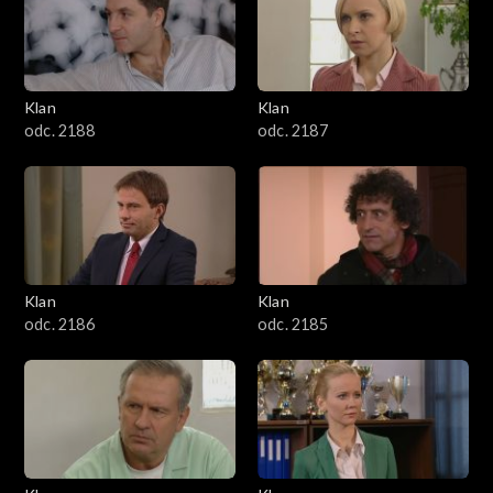
2501–2600
2401–2500
Klan
Klan
2301–2400
odc. 2188
odc. 2187
2201–2300
2101–2200
2001–2100
Klan
Klan
odc. 2186
odc. 2185
1901–2000
1801–1900
1701–1800