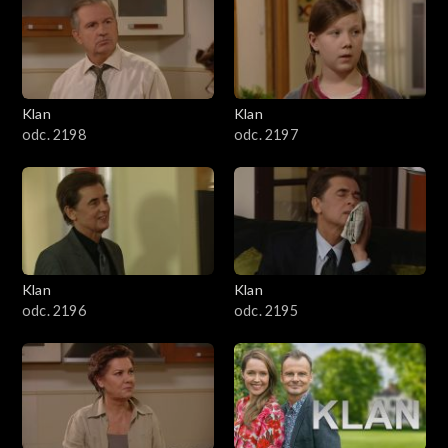
4301–4400
4201–4300
4101–4200
Klan
Klan
odc. 2198
odc. 2197
4001–4100
3901–4000
3801–3900
Klan
Klan
3701–3800
odc. 2196
odc. 2195
3601–3700
3501–3600