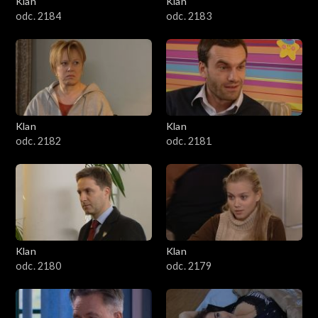
Klan
Klan
1601–1700
odc. 2184
odc. 2183
1501–1600
1401–1500
1301–1400
Klan
Klan
odc. 2182
odc. 2181
1201–1300
1101–1200
1001–1100
Klan
Klan
901–1000
odc. 2180
odc. 2179
801–900