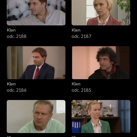
2501–2600
2401–2500
Klan
Klan
2301–2400
odc. 2188
odc. 2187
2201–2300
2101–2200
2001–2100
Klan
Klan
odc. 2186
odc. 2185
1901–2000
1801–1900
1701–1800