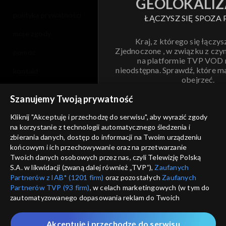
GEOLOKALIZ
polityka prywatności
ŁĄCZYSZ SIĘ SPOZA 
moje zgody
Kraj, z którego się łączys
Zjednoczone , w związku z czy
pomoc
na platformie TVP VOD
nieodstępna. Sprawdź, które m
kontakt
obejrzeć.
voucher
Szanujemy Twoją prywatność
Nie pokazuj pon
dostępność
Kliknij "Akceptuję i przechodzę do serwisu", aby wyrazić zgody
na korzystanie z technologii automatycznego śledzenia i
informacje o dostawcy usług
ANULUJ
SP
zbierania danych, dostęp do informacji na Twoim urządzeniu
końcowym i ich przechowywanie oraz na przetwarzanie
Twoich danych osobowych przez nas, czyli Telewizję Polską
S.A. w likwidacji (zwaną dalej również „TVP”),
Zaufanych
Partnerów z IAB* (1201 firm)
oraz pozostałych
Zaufanych
Partnerów TVP (93 firm)
, w celach marketingowych (w tym do
zautomatyzowanego dopasowania reklam do Twoich
zainteresowań i mierzenia ich skuteczności) i pozostałych,
które wskazujemy poniżej, a także zgody na udostępnianie
Akceptuję i przechodzę do serwisu