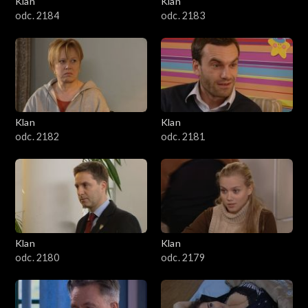
Klan
Klan
1601–1700
odc. 2184
odc. 2183
1501–1600
1401–1500
1301–1400
Klan
Klan
odc. 2182
odc. 2181
1201–1300
1101–1200
1001–1100
Klan
Klan
901–1000
odc. 2180
odc. 2179
801–900