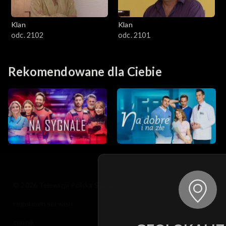
Klan
Klan
odc. 2102
odc. 2101
Rekomendowane dla Ciebie
© 2026 Telewizja Polska S.A. w likwidacji
regulamin serwisu
cennik