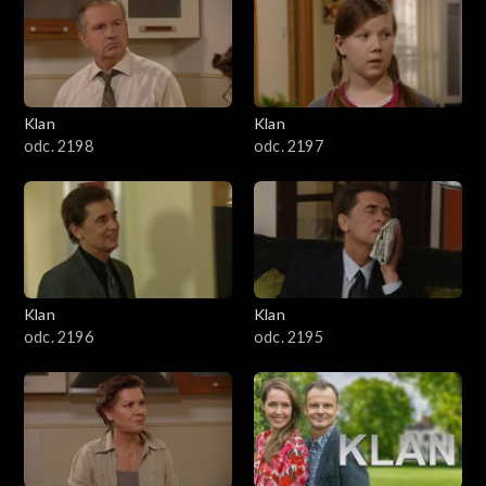
4301–4400
4201–4300
4101–4200
Klan
Klan
odc. 2198
odc. 2197
4001–4100
3901–4000
3801–3900
Klan
Klan
3701–3800
odc. 2196
odc. 2195
3601–3700
3501–3600