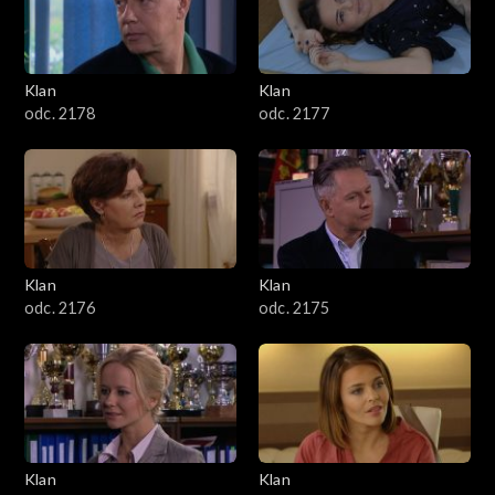
701–800
601–700
Klan
Klan
odc. 2178
odc. 2177
501–600
401–500
301–400
Klan
Klan
201–300
odc. 2176
odc. 2175
101–200
1–100
Klan
Klan