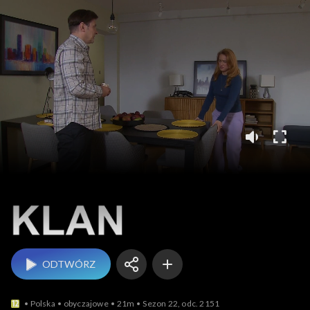
Klan
ODTWÓRZ
Polska
obyczajowe
21m
Sezon 22, odc. 2151