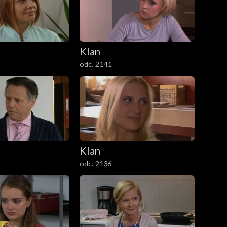
Klan
odc. 2141
Klan
odc. 2136