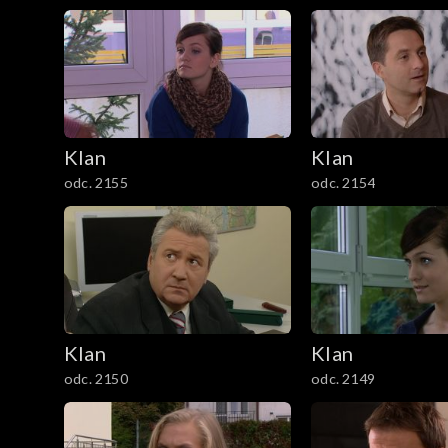
1201–1300
1101–1200
1001–1100
901–1000
Klan
Klan
odc. 2155
odc. 2154
801–900
701–800
601–700
Klan
Klan
501–600
odc. 2150
odc. 2149
401–500