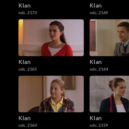
2101–2200
Klan
Klan
odc. 2170
odc. 2169
2001–2100
1901–2000
1801–1900
1701–1800
Klan
Klan
odc. 2165
odc. 2164
1601–1700
1501–1600
1401–1500
1301–1400
Klan
Klan
odc. 2160
odc. 2159