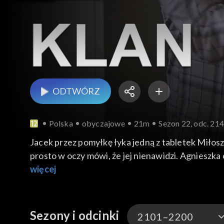
ODTWÓRZ
Polska
obyczajowe
21m
Sezon 22, odc. 21
Jacek przez pomyłkę łyka jedną z tabletek Miłosz
prosto w oczy mówi, że jej nienawidzi. Agnieszka 
Miłosz pojawia się na zajęciach w szkole tańca w
więcej
Bożenkę, żeby oszczędzić jej tego widoku.
Zdenerwowany Paweł czyta wyniki badań tablet
Pawełkowi, żeby nigdy nie brał od niego pigułek,
Sezony i odcinki
2101–2200