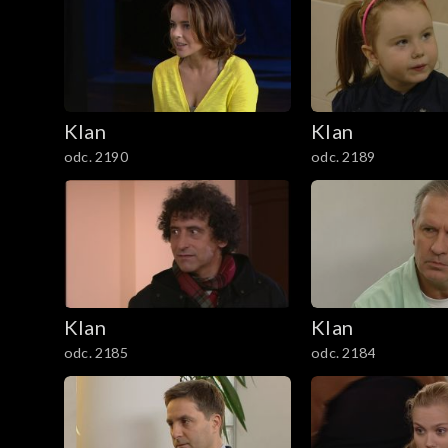
3801–3900
3701–3800
Klan
Klan
3601–3700
odc. 2190
odc. 2189
3501–3600
3401–3500
3301–3400
Klan
Klan
3201–3300
odc. 2185
odc. 2184
3101–3200
3001–3100