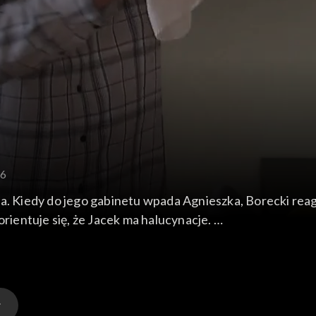
46
a. Kiedy do jego gabinetu wpada Agnieszka, Borecki reag
orientuje się, że Jacek ma halucynacje.
cześniej, żeby poćwiczyć z Martą podstawowe kroki. Marcin
ek Miłosza. Robi wykład
 ani żadnych cukierków.