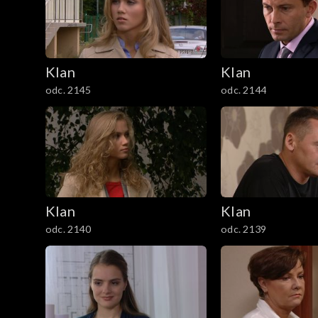
301–400
201–300
Klan
Klan
101–200
odc. 2145
odc. 2144
1–100
Klan
Klan
odc. 2140
odc. 2139