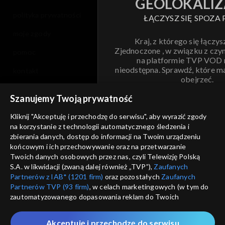
GEOLOKALIZ
polityka prywatności
ŁĄCZYSZ SIĘ SPOZA 
moje zgody
Kraj, z którego się łączys
Zjednoczone , w związku z czy
pomoc
na platformie TVP VOD
nieodstępna. Sprawdź, które m
kontakt
obejrzeć.
voucher
Szanujemy Twoją prywatność
Nie pokazuj pon
dostępność
Kliknij "Akceptuję i przechodzę do serwisu", aby wyrazić zgody
na korzystanie z technologii automatycznego śledzenia i
informacje o dostawcy usług
ANULUJ
SP
zbierania danych, dostęp do informacji na Twoim urządzeniu
końcowym i ich przechowywanie oraz na przetwarzanie
Twoich danych osobowych przez nas, czyli Telewizję Polską
S.A. w likwidacji (zwaną dalej również „TVP”),
Zaufanych
Partnerów z IAB* (1201 firm)
oraz pozostałych
Zaufanych
Partnerów TVP (93 firm)
, w celach marketingowych (w tym do
zautomatyzowanego dopasowania reklam do Twoich
zainteresowań i mierzenia ich skuteczności) i pozostałych,
które wskazujemy poniżej, a także zgody na udostępnianie
Akceptuję i przechodzę do serwisu