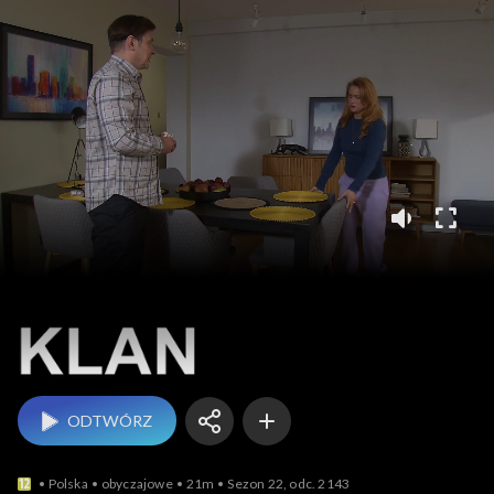
Klan
ODTWÓRZ
Polska
obyczajowe
21m
Sezon 22, odc. 2143