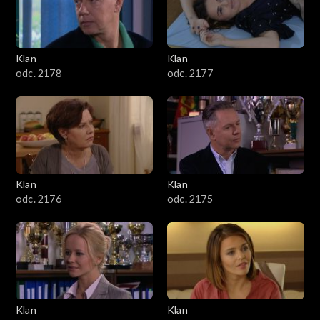
701–800
601–700
Klan
Klan
odc. 2178
odc. 2177
501–600
401–500
301–400
Klan
Klan
201–300
odc. 2176
odc. 2175
101–200
1–100
Klan
Klan