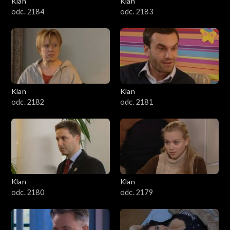
Klan
Klan
1601–1700
odc. 2184
odc. 2183
1501–1600
1401–1500
1301–1400
Klan
Klan
odc. 2182
odc. 2181
1201–1300
1101–1200
1001–1100
Klan
Klan
901–1000
odc. 2180
odc. 2179
801–900