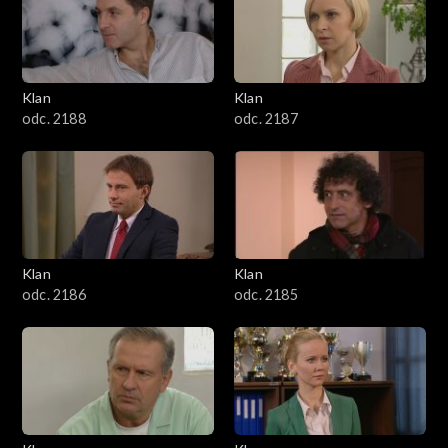
2501–2600
2401–2500
Klan
Klan
2301–2400
odc. 2188
odc. 2187
2201–2300
2101–2200
2001–2100
Klan
Klan
odc. 2186
odc. 2185
1901–2000
1801–1900
1701–1800