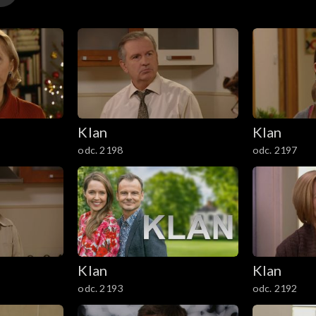
wczyny Roman kłamie, ze dzisiaj
do tego, że są parą z Błażejem. Joasia nalega na rozmowę
aje, że go zdradziła.
Klan
Klan
odc. 2198
odc. 2197
Klan
Klan
odc. 2193
odc. 2192