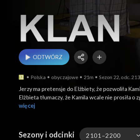
ODTWÓRZ
Polska
obyczajowe
21m
Sezon 22, odc. 21
Jerzy ma pretensje do Elżbiety, że pozwoliła Kam
Elżbieta tłumaczy, że Kamila wcale nie prosiła
oświadcza, że dopóki nie wezmą ślubu z Kamilą, 
więcej
jej dachem.
Agata zwierza się Romanowi ze swoich problemó
pociesza ją, że może Jacek naprawdę musiał uspo
Sezony i odcinki
2101–2200
co dziewczynka chciała usłyszeć. Niespodziewani