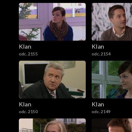
1201–1300
1101–1200
1001–1100
901–1000
Klan
Klan
odc. 2155
odc. 2154
801–900
701–800
601–700
Klan
Klan
501–600
odc. 2150
odc. 2149
401–500