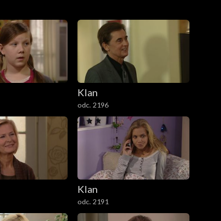
 z Grażynką. W kawiarni zwierza się jej, że
Klan
odc. 2196
Klan
odc. 2191