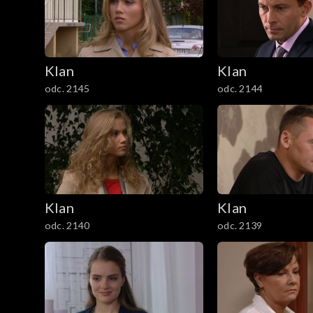
301–400
201–300
Klan
Klan
101–200
odc. 2145
odc. 2144
1–100
Klan
Klan
odc. 2140
odc. 2139