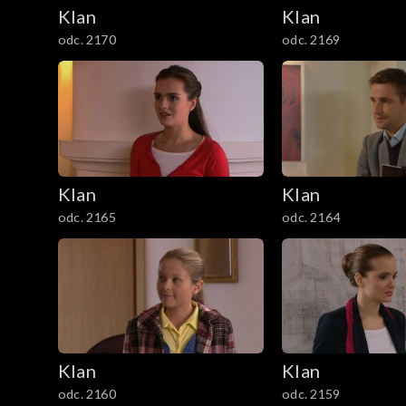
2101–2200
Klan
Klan
odc. 2170
odc. 2169
2001–2100
1901–2000
1801–1900
1701–1800
Klan
Klan
odc. 2165
odc. 2164
1601–1700
1501–1600
1401–1500
1301–1400
Klan
Klan
odc. 2160
odc. 2159