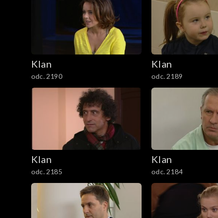
3801–3900
3701–3800
Klan
Klan
3601–3700
odc. 2190
odc. 2189
3501–3600
3401–3500
3301–3400
Klan
Klan
3201–3300
odc. 2185
odc. 2184
3101–3200
3001–3100