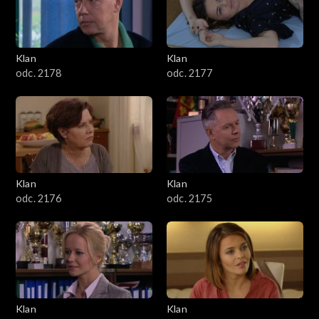
701–800
601–700
Klan
Klan
odc. 2178
odc. 2177
501–600
401–500
301–400
Klan
Klan
201–300
odc. 2176
odc. 2175
101–200
1–100
Klan
Klan