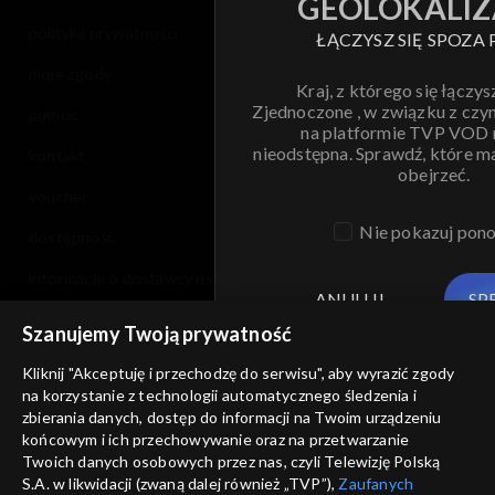
GEOLOKALIZ
polityka prywatności
ŁĄCZYSZ SIĘ SPOZA 
moje zgody
Kraj, z którego się łączys
Zjednoczone , w związku z czy
pomoc
na platformie TVP VOD
nieodstępna. Sprawdź, które m
kontakt
obejrzeć.
voucher
Nie pokazuj pon
dostępność
informacje o dostawcy usług
ANULUJ
SP
Szanujemy Twoją prywatność
Kliknij "Akceptuję i przechodzę do serwisu", aby wyrazić zgody
na korzystanie z technologii automatycznego śledzenia i
zbierania danych, dostęp do informacji na Twoim urządzeniu
końcowym i ich przechowywanie oraz na przetwarzanie
Twoich danych osobowych przez nas, czyli Telewizję Polską
S.A. w likwidacji (zwaną dalej również „TVP”),
Zaufanych