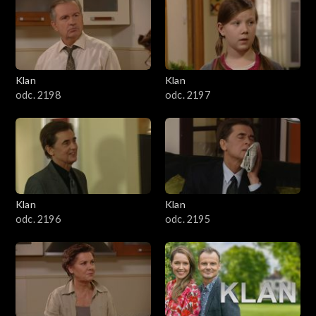
4301–4400
4201–4300
4101–4200
Klan
Klan
odc. 2198
odc. 2197
4001–4100
3901–4000
3801–3900
Klan
Klan
3701–3800
odc. 2196
odc. 2195
3601–3700
3501–3600