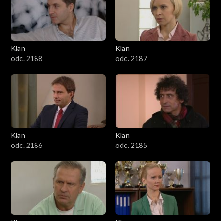
2501–2600
2401–2500
Klan
Klan
2301–2400
odc. 2188
odc. 2187
2201–2300
2101–2200
2001–2100
Klan
Klan
odc. 2186
odc. 2185
1901–2000
1801–1900
1701–1800