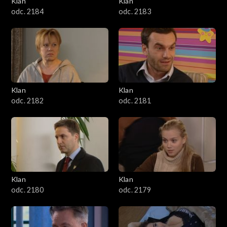
Klan
Klan
1601–1700
odc. 2184
odc. 2183
1501–1600
1401–1500
1301–1400
Klan
Klan
odc. 2182
odc. 2181
1201–1300
1101–1200
1001–1100
Klan
Klan
901–1000
odc. 2180
odc. 2179
801–900