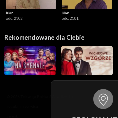
Klan
Klan
odc. 2102
odc. 2101
Rekomendowane dla Ciebie
© 2026 Telewizja Polska S.A. w likwidacji
regulamin serwisu
cennik