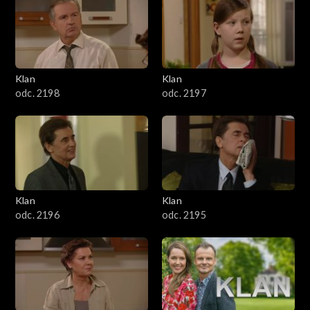
4301–4400
4201–4300
4101–4200
Klan
Klan
odc. 2198
odc. 2197
4001–4100
3901–4000
3801–3900
Klan
Klan
3701–3800
odc. 2196
odc. 2195
3601–3700
3501–3600