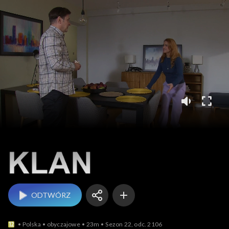
Klan
ODTWÓRZ
Polska
obyczajowe
23m
Sezon 22, odc. 2106