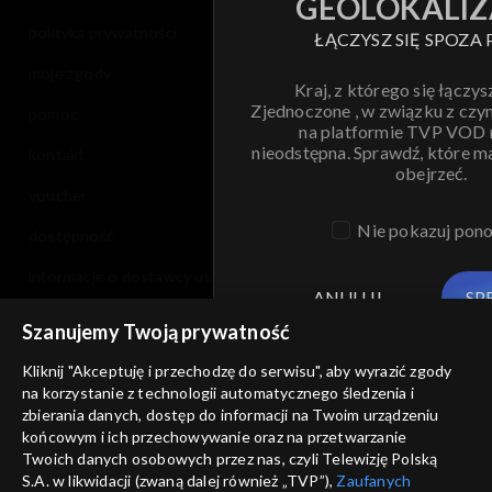
GEOLOKALIZ
polityka prywatności
ŁĄCZYSZ SIĘ SPOZA 
moje zgody
Kraj, z którego się łączys
Zjednoczone , w związku z czy
pomoc
na platformie TVP VOD
nieodstępna. Sprawdź, które m
kontakt
obejrzeć.
voucher
Nie pokazuj pon
dostępność
informacje o dostawcy usług
ANULUJ
SP
Szanujemy Twoją prywatność
Kliknij "Akceptuję i przechodzę do serwisu", aby wyrazić zgody
na korzystanie z technologii automatycznego śledzenia i
zbierania danych, dostęp do informacji na Twoim urządzeniu
końcowym i ich przechowywanie oraz na przetwarzanie
Twoich danych osobowych przez nas, czyli Telewizję Polską
S.A. w likwidacji (zwaną dalej również „TVP”),
Zaufanych