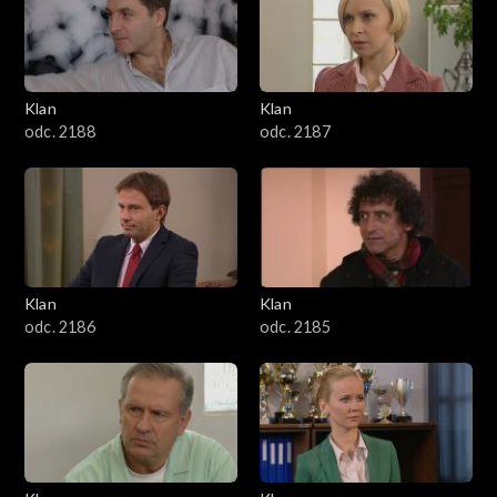
2501–2600
2401–2500
Klan
Klan
2301–2400
odc. 2188
odc. 2187
2201–2300
2101–2200
2001–2100
Klan
Klan
odc. 2186
odc. 2185
1901–2000
1801–1900
1701–1800