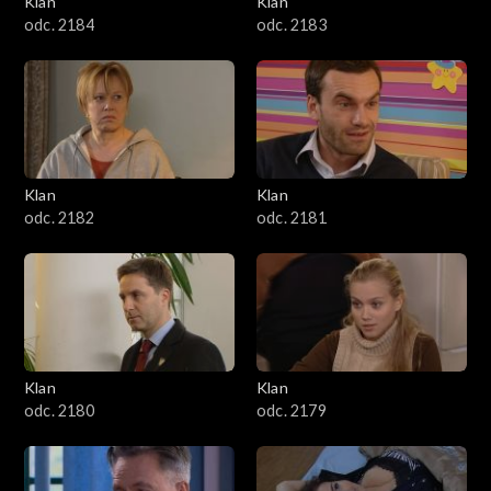
Klan
Klan
1601–1700
odc. 2184
odc. 2183
1501–1600
1401–1500
1301–1400
Klan
Klan
odc. 2182
odc. 2181
1201–1300
1101–1200
1001–1100
Klan
Klan
901–1000
odc. 2180
odc. 2179
801–900