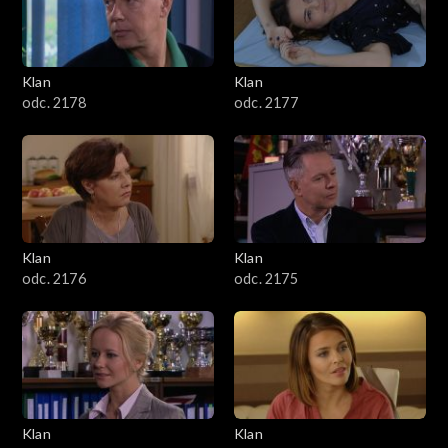
701–800
601–700
Klan
Klan
odc. 2178
odc. 2177
501–600
401–500
301–400
Klan
Klan
201–300
odc. 2176
odc. 2175
101–200
1–100
Klan
Klan