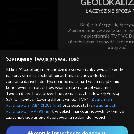
GEOLOKALIZ
polityka prywatności
ŁĄCZYSZ SIĘ SPOZA 
moje zgody
Kraj, z którego się łączys
Zjednoczone , w związku z czy
pomoc
na platformie TVP VOD
nieodstępna. Sprawdź, które m
kontakt
obejrzeć.
voucher
Szanujemy Twoją prywatność
Nie pokazuj pon
dostępność
Kliknij "Akceptuję i przechodzę do serwisu", aby wyrazić zgody
na korzystanie z technologii automatycznego śledzenia i
informacje o dostawcy usług
ANULUJ
SP
zbierania danych, dostęp do informacji na Twoim urządzeniu
końcowym i ich przechowywanie oraz na przetwarzanie
Twoich danych osobowych przez nas, czyli Telewizję Polską
S.A. w likwidacji (zwaną dalej również „TVP”),
Zaufanych
Partnerów z IAB* (1201 firm)
oraz pozostałych
Zaufanych
Partnerów TVP (93 firm)
, w celach marketingowych (w tym do
zautomatyzowanego dopasowania reklam do Twoich
zainteresowań i mierzenia ich skuteczności) i pozostałych,
które wskazujemy poniżej, a także zgody na udostępnianie
Akceptuję i przechodzę do serwisu