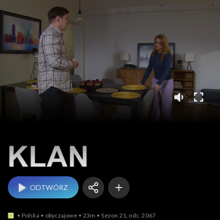
Klan
ODTWÓRZ
Polska
obyczajowe
23m
Sezon 21, odc. 2067