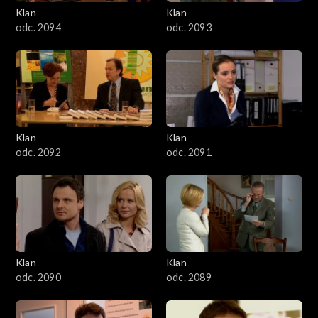
3401–3500
Klan
Klan
odc. 2094
odc. 2093
3301–3400
3201–3300
3101–3200
Klan
Klan
3001–3100
odc. 2092
odc. 2091
2901–3000
2801–2900
2701–2800
Klan
Klan
odc. 2090
odc. 2089
2601–2700