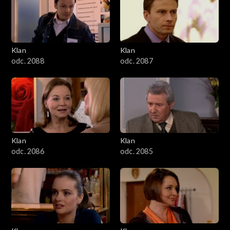
2501–2600
2401–2500
Klan
Klan
2301–2400
odc. 2088
odc. 2087
2201–2300
2101–2200
2001–2100
Klan
Klan
odc. 2086
odc. 2085
1901–2000
1801–1900
1701–1800