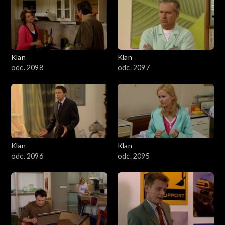
4301–4400
4201–4300
4101–4200
Klan
Klan
odc. 2098
odc. 2097
4001–4100
3901–4000
3801–3900
Klan
Klan
3701–3800
odc. 2096
odc. 2095
3601–3700
3501–3600