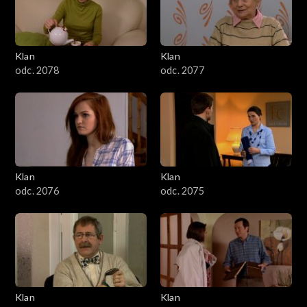
701–800
601–700
Klan
Klan
odc. 2078
odc. 2077
501–600
401–500
301–400
Klan
Klan
201–300
odc. 2076
odc. 2075
101–200
1–100
Klan
Klan