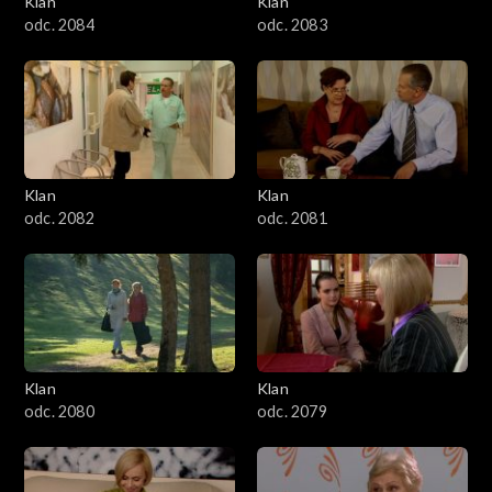
Klan
Klan
1601–1700
odc. 2084
odc. 2083
1501–1600
1401–1500
1301–1400
Klan
Klan
odc. 2082
odc. 2081
1201–1300
1101–1200
1001–1100
Klan
Klan
901–1000
odc. 2080
odc. 2079
801–900