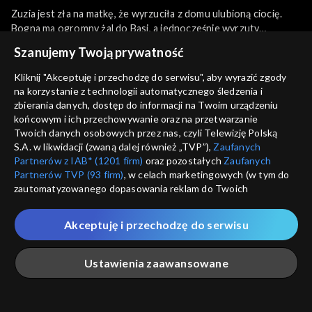
Zuzia jest zła na matkę, że wyrzuciła z domu ulubioną ciocię.
Bogna ma ogromny żal do Basi, a jednocześnie wyrzuty
sumienia, że tak potraktowała jedyną siostrę.
więcej
Szanujemy Twoją prywatność
Jak sobie poradzi z tym problemem? Czy znów sięgnie do
kieliszka?
Kliknij "Akceptuję i przechodzę do serwisu", aby wyrazić zgody
na korzystanie z technologii automatycznego śledzenia i
Sezony i odcinki
Ciocia Stasia opowiada Kamili historię miłości swego. Kamila
zbierania danych, dostęp do informacji na Twoim urządzeniu
jest zachwycona jej opowieścią. Tymczasem Surmaczowa
końcowym i ich przechowywanie oraz na przetwarzanie
znajduje biustonosz Kamili w plecaku Błażeja
Twoich danych osobowych przez nas, czyli Telewizję Polską
Wybierz
i daje mu wykład na temat męskiej odpowiedzialności.
S.A. w likwidacji (zwaną dalej również „TVP”),
Zaufanych
Partnerów z IAB* (1201 firm)
oraz pozostałych
Zaufanych
4701–4800
Partnerów TVP (93 firm)
, w celach marketingowych (w tym do
zautomatyzowanego dopasowania reklam do Twoich
zainteresowań i mierzenia ich skuteczności) i pozostałych,
Elżbieta i Jerzy wracają z Indii.
Rekomendowane dla Ciebie
4601–4700
które wskazujemy poniżej, a także zgody na udostępnianie
Akceptuję i przechodzę do serwisu
przez nas identyfikatora PPID do Google.
4501–4600
Twoje dane osobowe zbierane podczas odwiedzania przez
Ustawienia zaawansowane
Ciebie naszych
poszczególnych serwisów
zwanych dalej
4401–4500
„Portalem”, w tym informacje zapisywane za pomocą
technologii takich jak: pliki cookie, sygnalizatory WWW lub
innych podobnych technologii umożliwiających świadczenie
Główna
Szukaj
Moja lista
Na żywo
Więcej
4301–4400