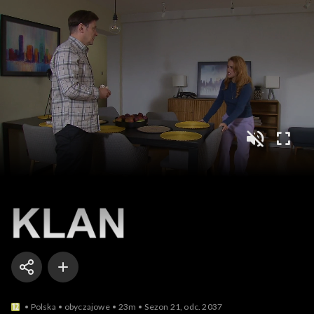
Klan
Polska
obyczajowe
23m
Sezon 21, odc. 2037