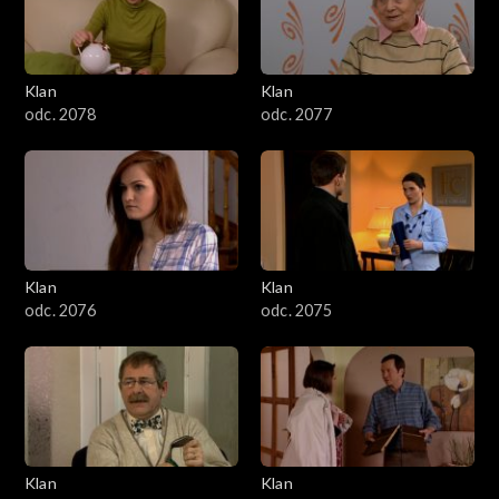
701–800
601–700
Klan
Klan
odc. 2078
odc. 2077
501–600
401–500
301–400
Klan
Klan
201–300
odc. 2076
odc. 2075
101–200
1–100
Klan
Klan