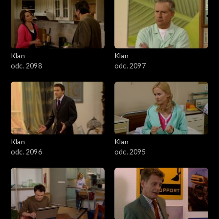
4301–4400
4201–4300
4101–4200
Klan
Klan
odc. 2098
odc. 2097
4001–4100
3901–4000
3801–3900
Klan
Klan
3701–3800
odc. 2096
odc. 2095
3601–3700
3501–3600