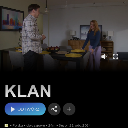
Klan
ODTWÓRZ
Polska
obyczajowe
24m
Sezon 21, odc. 2034