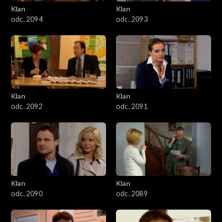
3401–3500
Klan
Klan
odc. 2094
odc. 2093
3301–3400
3201–3300
3101–3200
Klan
Klan
3001–3100
odc. 2092
odc. 2091
2901–3000
2801–2900
2701–2800
Klan
Klan
odc. 2090
odc. 2089
2601–2700