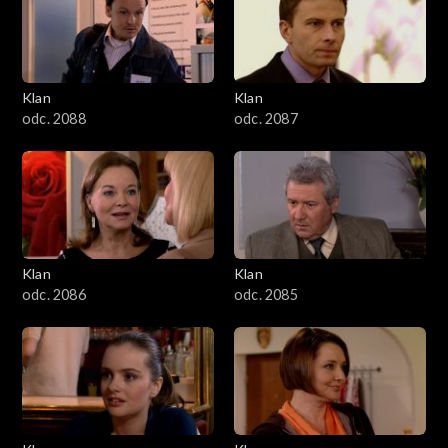
2501–2600
2401–2500
Klan
Klan
2301–2400
odc. 2088
odc. 2087
2201–2300
2101–2200
2001–2100
Klan
Klan
odc. 2086
odc. 2085
1901–2000
1801–1900
1701–1800