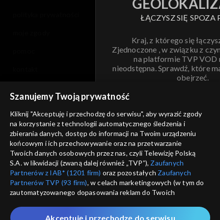
GEOLOKALIZ
polityka prywatności
ŁĄCZYSZ SIĘ SPOZA 
moje zgody
Kraj, z którego się łączys
Zjednoczone , w związku z czy
pomoc
na platformie TVP VOD
nieodstępna. Sprawdź, które m
kontakt
obejrzeć.
voucher
Szanujemy Twoją prywatność
Nie pokazuj pon
dostępność
Kliknij "Akceptuję i przechodzę do serwisu", aby wyrazić zgody
na korzystanie z technologii automatycznego śledzenia i
informacje o dostawcy usług
ANULUJ
SP
zbierania danych, dostęp do informacji na Twoim urządzeniu
końcowym i ich przechowywanie oraz na przetwarzanie
Twoich danych osobowych przez nas, czyli Telewizję Polską
S.A. w likwidacji (zwaną dalej również „TVP”),
Zaufanych
Partnerów z IAB* (1201 firm)
oraz pozostałych
Zaufanych
Partnerów TVP (93 firm)
, w celach marketingowych (w tym do
zautomatyzowanego dopasowania reklam do Twoich
zainteresowań i mierzenia ich skuteczności) i pozostałych,
które wskazujemy poniżej, a także zgody na udostępnianie
Akceptuję i przechodzę do serwisu