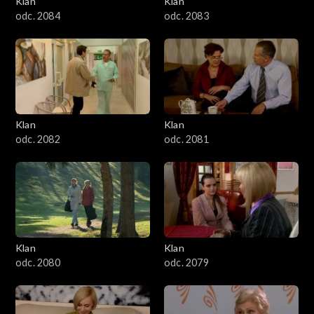
Klan
Klan
1601–1700
odc. 2084
odc. 2083
1501–1600
1401–1500
1301–1400
Klan
Klan
odc. 2082
odc. 2081
1201–1300
1101–1200
1001–1100
Klan
Klan
901–1000
odc. 2080
odc. 2079
801–900