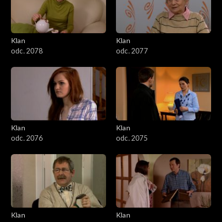
701–800
601–700
Klan
Klan
odc. 2078
odc. 2077
501–600
401–500
301–400
Klan
Klan
201–300
odc. 2076
odc. 2075
101–200
1–100
Klan
Klan