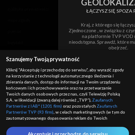
GEOLOKALIZ
polityka prywatności
ŁĄCZYSZ SIĘ SPOZA 
moje zgody
Kraj, z którego się łączys
Zjednoczone , w związku z czy
pomoc
na platformie TVP VOD
nieodstępna. Sprawdź, które m
kontakt
obejrzeć.
voucher
Szanujemy Twoją prywatność
Nie pokazuj pon
dostępność
Kliknij "Akceptuję i przechodzę do serwisu", aby wyrazić zgody
na korzystanie z technologii automatycznego śledzenia i
informacje o dostawcy usług
ANULUJ
SP
zbierania danych, dostęp do informacji na Twoim urządzeniu
końcowym i ich przechowywanie oraz na przetwarzanie
Twoich danych osobowych przez nas, czyli Telewizję Polską
S.A. w likwidacji (zwaną dalej również „TVP”),
Zaufanych
Partnerów z IAB* (1201 firm)
oraz pozostałych
Zaufanych
Partnerów TVP (93 firm)
, w celach marketingowych (w tym do
zautomatyzowanego dopasowania reklam do Twoich
zainteresowań i mierzenia ich skuteczności) i pozostałych,
które wskazujemy poniżej, a także zgody na udostępnianie
Akceptuję i przechodzę do serwisu