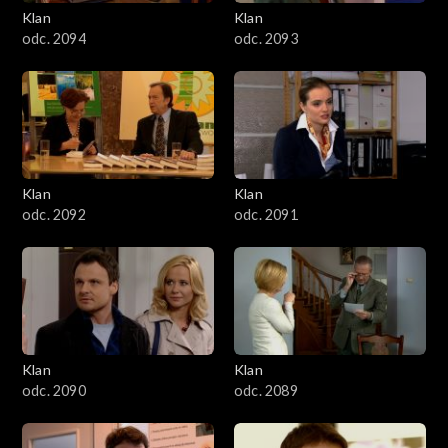
3401–3500
Klan
Klan
odc. 2094
odc. 2093
3301–3400
3201–3300
3101–3200
Klan
Klan
3001–3100
odc. 2092
odc. 2091
2901–3000
2801–2900
2701–2800
Klan
Klan
odc. 2090
odc. 2089
2601–2700