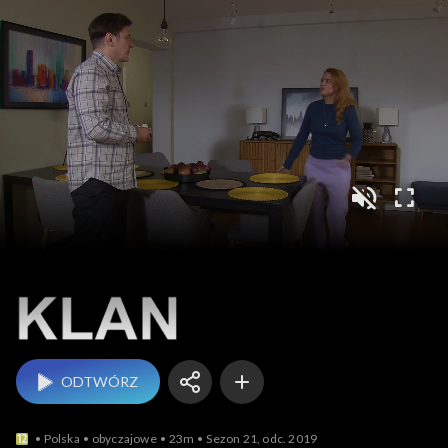
Klan
ODTWÓRZ
Polska
obyczajowe
23m
Sezon 21, odc. 2019