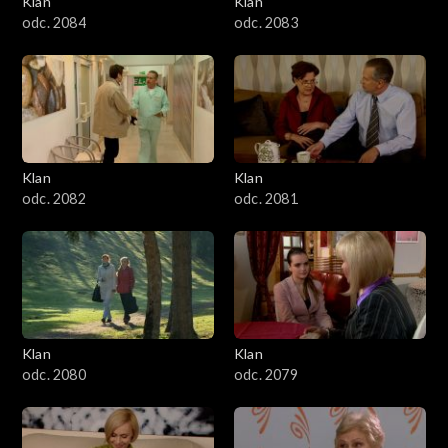
Klan
Klan
1601–1700
odc. 2084
odc. 2083
1501–1600
1401–1500
1301–1400
Klan
Klan
odc. 2082
odc. 2081
1201–1300
1101–1200
1001–1100
Klan
Klan
901–1000
odc. 2080
odc. 2079
801–900