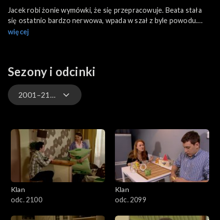
Jacek robi żonie wymówki, że się przepracowuje. Beata stała
się ostatnio bardzo nerwowa, wpada w szał z byle powodu.
Feliks wybiera się na prezentację multimedialną swojego biura
więcej
podróży. Przed wyjściem roztacza przed Moniką wspaniałe
wizje wakacji w egzotycznych zakątkach świata i to za pół
darmo. Kuzyn Bolek odwiedza Pawła w El - Medzie. Chciałby,
Sezony i odcinki
aby jego żona przeszła w klinice kompleksowe badania
zdrowotne. Krystyna otrzymuje pocztą niespodziewaną
przesyłkę od swojego przyjaciela Stiepana.
2001–2100
4701–4800
4601–4700
4501–4600
Klan
Klan
4401–4500
odc. 2100
odc. 2099