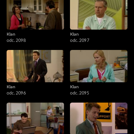
4301–4400
4201–4300
4101–4200
Klan
Klan
odc. 2098
odc. 2097
4001–4100
3901–4000
3801–3900
Klan
Klan
3701–3800
odc. 2096
odc. 2095
3601–3700
3501–3600