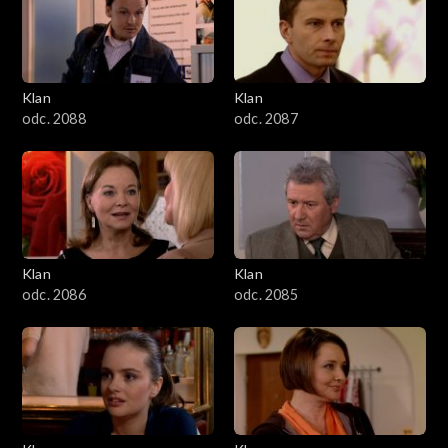
2501–2600
2401–2500
Klan
Klan
2301–2400
odc. 2088
odc. 2087
2201–2300
2101–2200
2001–2100
Klan
Klan
odc. 2086
odc. 2085
1901–2000
1801–1900
1701–1800