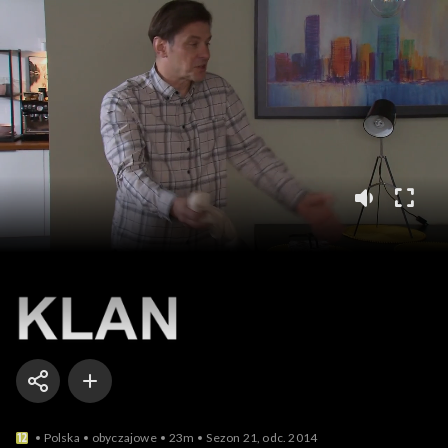
Klan
Polska
obyczajowe
23m
Sezon 21, odc. 2014