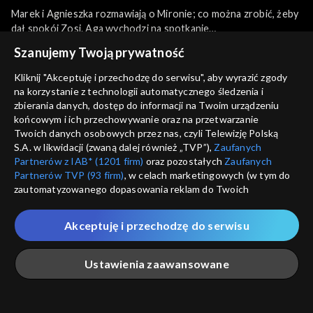
Marek i Agnieszka rozmawiają o Mironie; co można zrobić, żeby
dał spokój Zosi. Aga wychodzi na spotkanie
z Mironem, który przekonuje, że jest innym człowiekiem, a
więcej
Szanujemy Twoją prywatność
Zosia jest dla niego najważniejszą istotą na świecie. Agnieszce
jakoś trudno uwierzyć w czyste intencje ojca Zosi.
Kliknij "Akceptuję i przechodzę do serwisu", aby wyrazić zgody
na korzystanie z technologii automatycznego śledzenia i
Sezony i odcinki
zbierania danych, dostęp do informacji na Twoim urządzeniu
Koziełło kombinuje, jak zwrócić zabytkową monetę
końcowym i ich przechowywanie oraz na przetwarzanie
Marczyńskiemu i odzyskać niemałą kwotę, która uprzednio
Twoich danych osobowych przez nas, czyli Telewizję Polską
Wybierz
była przeznaczona na zakup wymarzonej działki. Jednak ku
S.A. w likwidacji (zwaną dalej również „TVP”),
Zaufanych
zaskoczeniu Tadeusza Surmaczowa nie chce, aby mąż oddawał
Partnerów z IAB* (1201 firm)
oraz pozostałych
Zaufanych
4701–4800
Partnerów TVP (93 firm)
, w celach marketingowych (w tym do
swój skarb z powrotem.
zautomatyzowanego dopasowania reklam do Twoich
zainteresowań i mierzenia ich skuteczności) i pozostałych,
Rekomendowane dla Ciebie
4601–4700
które wskazujemy poniżej, a także zgody na udostępnianie
Beata omawia z Agnieszką, jak ma wyglądać nowy folder
Akceptuję i przechodzę do serwisu
przez nas identyfikatora PPID do Google.
reklamujący jej produkty kosmetyczne.
4501–4600
Twoje dane osobowe zbierane podczas odwiedzania przez
Ustawienia zaawansowane
Stasia stłukła
Ciebie naszych
poszczególnych serwisów
zwanych dalej
4401–4500
nogę, jeżdżąc na sankach z wnukami Jeremiasza.
„Portalem”, w tym informacje zapisywane za pomocą
technologii takich jak: pliki cookie, sygnalizatory WWW lub
innych podobnych technologii umożliwiających świadczenie
Główna
Szukaj
Moja lista
Na żywo
Więcej
4301–4400