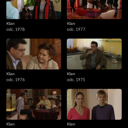
701–800
601–700
Klan
Klan
odc. 1978
odc. 1977
501–600
401–500
301–400
Klan
Klan
201–300
odc. 1976
odc. 1975
101–200
1–100
Klan
Klan