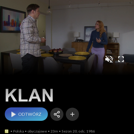
Klan
ODTWÓRZ
Polska
obyczajowe
23m
Sezon 20, odc. 1986