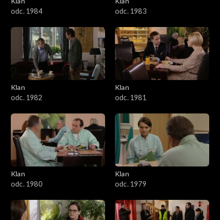
Klan
Klan
1601–1700
odc. 1984
odc. 1983
1501–1600
1401–1500
1301–1400
Klan
Klan
odc. 1982
odc. 1981
1201–1300
1101–1200
1001–1100
Klan
Klan
901–1000
odc. 1980
odc. 1979
801–900