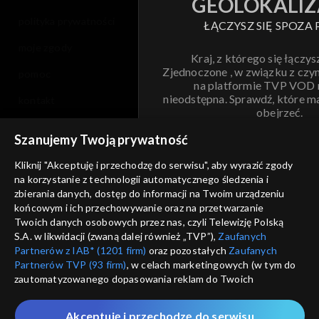
GEOLOKALIZ
polityka prywatności
ŁĄCZYSZ SIĘ SPOZA 
moje zgody
Kraj, z którego się łączys
Zjednoczone , w związku z czy
pomoc
na platformie TVP VOD
nieodstępna. Sprawdź, które m
kontakt
obejrzeć.
voucher
Szanujemy Twoją prywatność
Nie pokazuj pon
dostępność
Kliknij "Akceptuję i przechodzę do serwisu", aby wyrazić zgody
na korzystanie z technologii automatycznego śledzenia i
informacje o dostawcy usług
ANULUJ
SP
zbierania danych, dostęp do informacji na Twoim urządzeniu
końcowym i ich przechowywanie oraz na przetwarzanie
Twoich danych osobowych przez nas, czyli Telewizję Polską
S.A. w likwidacji (zwaną dalej również „TVP”),
Zaufanych
Partnerów z IAB* (1201 firm)
oraz pozostałych
Zaufanych
Partnerów TVP (93 firm)
, w celach marketingowych (w tym do
zautomatyzowanego dopasowania reklam do Twoich
zainteresowań i mierzenia ich skuteczności) i pozostałych,
które wskazujemy poniżej, a także zgody na udostępnianie
Akceptuję i przechodzę do serwisu