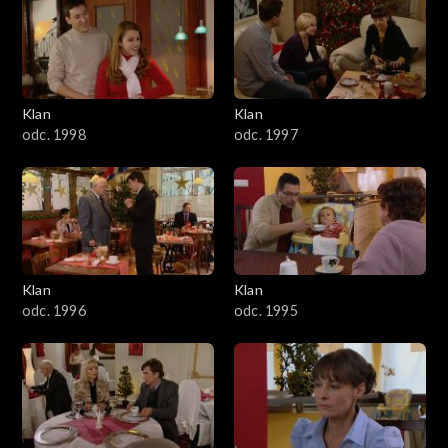
4301–4400
4201–4300
4101–4200
Klan
Klan
odc. 1998
odc. 1997
4001–4100
3901–4000
3801–3900
Klan
Klan
3701–3800
odc. 1996
odc. 1995
3601–3700
3501–3600