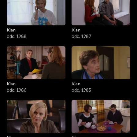
2501–2600
2401–2500
Klan
Klan
2301–2400
odc. 1988
odc. 1987
2201–2300
2101–2200
2001–2100
Klan
Klan
odc. 1986
odc. 1985
1901–2000
1801–1900
1701–1800