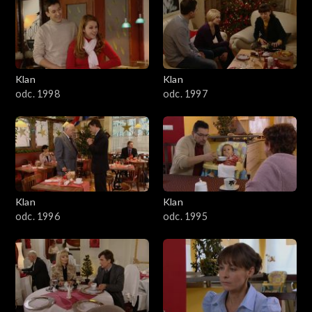
4301–4400
4201–4300
4101–4200
Klan
Klan
odc. 1998
odc. 1997
4001–4100
3901–4000
3801–3900
Klan
Klan
3701–3800
odc. 1996
odc. 1995
3601–3700
3501–3600