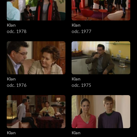
701–800
601–700
Klan
Klan
odc. 1978
odc. 1977
501–600
401–500
301–400
Klan
Klan
201–300
odc. 1976
odc. 1975
101–200
1–100
Klan
Klan