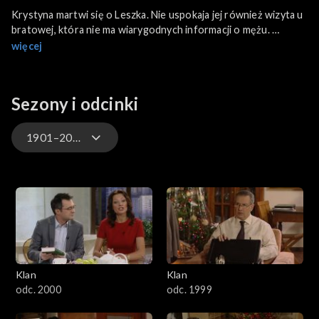
Krystyna martwi się o Leszka. Nie uspokaja jej również wizyta u
bratowej, która nie ma wiarygodnych informacji o mężu.
więcej
Ojciec Zyty wybiera się do firmy organizującej wesela, żeby
zerwać umowę. Tymczasem okazuje się, że przyjęcie nie może
się odbyć w Rosso z powodu wcześniejszej rezerwacji. Monika
Sezony i odcinki
sugeruje, żeby zorganizować wesele w domu
na Sadybie.
1901–2000
Ola po raz pierwszy odwiedza mieszkanie Pączka, żeby oddać
mu projekty, które zostawił w galerii. Trafia akurat na huczną
4701–4800
imprezę. Jak się zachowa?
4601–4700
4501–4600
Klan
Klan
4401–4500
odc. 2000
odc. 1999