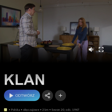
Klan
ODTWÓRZ
Polska
obyczajowe
21m
Sezon 20, odc. 1947