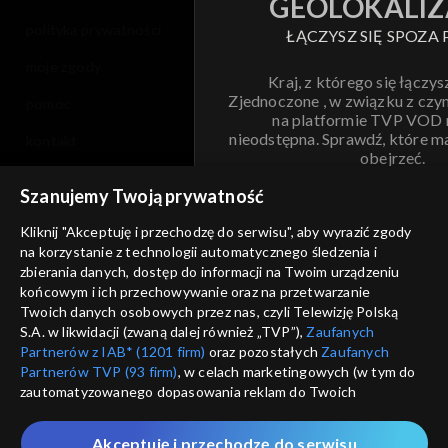
GEOLOKALIZ
polityka prywatności
ŁĄCZYSZ SIĘ SPOZA 
moje zgody
Kraj, z którego się łączys
Zjednoczone , w związku z czy
pomoc
na platformie TVP VOD
nieodstępna. Sprawdź, które m
kontakt
obejrzeć.
voucher
Szanujemy Twoją prywatność
Nie pokazuj pon
dostępność
Kliknij "Akceptuję i przechodzę do serwisu", aby wyrazić zgody
na korzystanie z technologii automatycznego śledzenia i
informacje o dostawcy usług
ANULUJ
SP
zbierania danych, dostęp do informacji na Twoim urządzeniu
końcowym i ich przechowywanie oraz na przetwarzanie
Twoich danych osobowych przez nas, czyli Telewizję Polską
S.A. w likwidacji (zwaną dalej również „TVP”),
Zaufanych
Partnerów z IAB* (1201 firm)
oraz pozostałych
Zaufanych
Partnerów TVP (93 firm)
, w celach marketingowych (w tym do
zautomatyzowanego dopasowania reklam do Twoich
zainteresowań i mierzenia ich skuteczności) i pozostałych,
które wskazujemy poniżej, a także zgody na udostępnianie
Akceptuję i przechodzę do serwisu