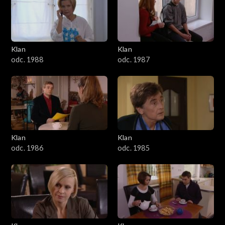
2501–2600
2401–2500
Klan
Klan
2301–2400
odc. 1988
odc. 1987
2201–2300
2101–2200
2001–2100
Klan
Klan
odc. 1986
odc. 1985
1901–2000
1801–1900
1701–1800