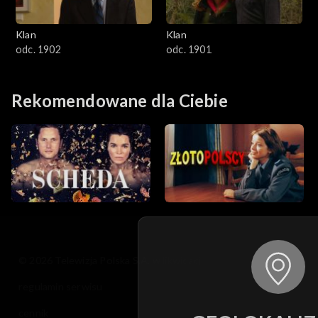
Klan
Klan
odc. 1902
odc. 1901
Rekomendowane dla Ciebie
© 2026 Telewizja Polska S.A. w likwidacji
regulamin serwisu
cennik