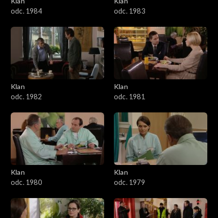
Klan
Klan
1601–1700
odc. 1984
odc. 1983
1501–1600
1401–1500
1301–1400
Klan
Klan
odc. 1982
odc. 1981
1201–1300
1101–1200
1001–1100
Klan
Klan
901–1000
odc. 1980
odc. 1979
801–900