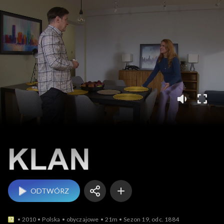
Klan
ODTWÓRZ
2010
Polska
obyczajowe
21m
Sezon 19, odc. 1884