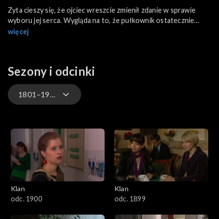
Zyta cieszy się, że ojciec wreszcie zmienił zdanie w sprawie
wyboru jej serca. Wygląda na to, że pułkownik ostatecznie
przekonał się do Michała i to za sprawą jego chłopców, którzy
więcej
pokochali... musztrę. Matka Zyty dzwoni do Elżbiety z dobrymi
nowinami.
Sezony i odcinki
1801–1900
4701–4800
4601–4700
4501–4600
Klan
Klan
4401–4500
odc. 1900
odc. 1899