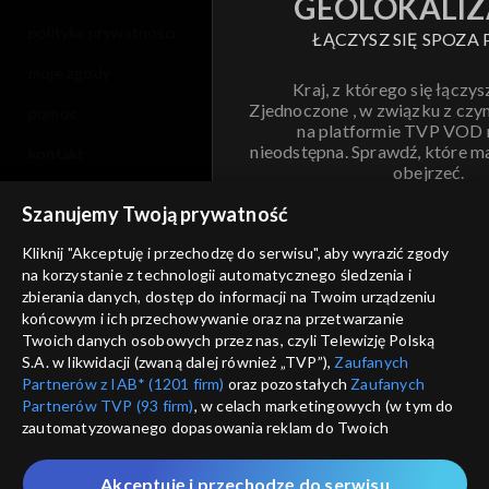
GEOLOKALIZ
polityka prywatności
ŁĄCZYSZ SIĘ SPOZA 
moje zgody
Kraj, z którego się łączys
Zjednoczone , w związku z czy
pomoc
na platformie TVP VOD
nieodstępna. Sprawdź, które m
kontakt
obejrzeć.
voucher
Szanujemy Twoją prywatność
Nie pokazuj pon
dostępność
Kliknij "Akceptuję i przechodzę do serwisu", aby wyrazić zgody
na korzystanie z technologii automatycznego śledzenia i
informacje o dostawcy usług
ANULUJ
SP
zbierania danych, dostęp do informacji na Twoim urządzeniu
końcowym i ich przechowywanie oraz na przetwarzanie
Twoich danych osobowych przez nas, czyli Telewizję Polską
S.A. w likwidacji (zwaną dalej również „TVP”),
Zaufanych
Partnerów z IAB* (1201 firm)
oraz pozostałych
Zaufanych
Partnerów TVP (93 firm)
, w celach marketingowych (w tym do
zautomatyzowanego dopasowania reklam do Twoich
zainteresowań i mierzenia ich skuteczności) i pozostałych,
które wskazujemy poniżej, a także zgody na udostępnianie
Akceptuję i przechodzę do serwisu