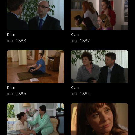
4301–4400
4201–4300
4101–4200
Klan
Klan
odc. 1898
odc. 1897
4001–4100
3901–4000
3801–3900
Klan
Klan
3701–3800
odc. 1896
odc. 1895
3601–3700
3501–3600