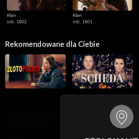
Klan
Klan
odc. 1802
odc. 1801
Rekomendowane dla Ciebie
© 2026 Telewizja Polska S.A. w likwidacji
regulamin serwisu
cennik