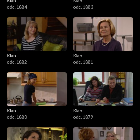
Klan
Klan
1601–1700
odc. 1884
odc. 1883
1501–1600
1401–1500
1301–1400
Klan
Klan
odc. 1882
odc. 1881
1201–1300
1101–1200
1001–1100
Klan
Klan
901–1000
odc. 1880
odc. 1879
801–900