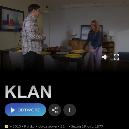
Klan
ODTWÓRZ
2010
Polska
obyczajowe
21m
Sezon 19, odc. 1877