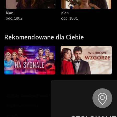
Klan
Klan
odc. 1802
odc. 1801
Rekomendowane dla Ciebie
© 2026 Telewizja Polska S.A. w likwidacji
regulamin serwisu
cennik