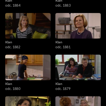
Klan
Klan
1601–1700
odc. 1884
odc. 1883
1501–1600
1401–1500
1301–1400
Klan
Klan
odc. 1882
odc. 1881
1201–1300
1101–1200
1001–1100
Klan
Klan
901–1000
odc. 1880
odc. 1879
801–900