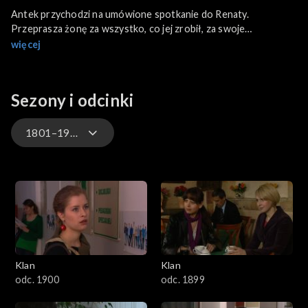
Antek przychodzi na umówione spotkanie do Renaty.
Przeprasza żonę za wszystko, co jej zrobił, za swoje
romanse. Zapewnia, że wciąż ją kocha. Niestety, rozmowę
więcej
przerywa nadejście Czumy. Urażony Antek natychmiast
wychodzi z mieszkania...
Sezony i odcinki
1801–1900
4701–4800
4601–4700
4501–4600
Klan
Klan
4401–4500
odc. 1900
odc. 1899