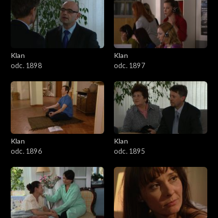
4301–4400
4201–4300
4101–4200
Klan
Klan
odc. 1898
odc. 1897
4001–4100
3901–4000
3801–3900
Klan
Klan
3701–3800
odc. 1896
odc. 1895
3601–3700
3501–3600