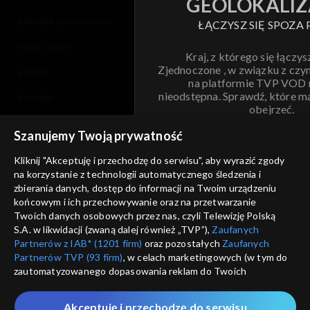
GEOLOKALIZ
polityka prywatności
ŁĄCZYSZ SIĘ SPOZA 
moje zgody
Kraj, z którego się łączys
Zjednoczone , w związku z czy
pomoc
na platformie TVP VOD
nieodstępna. Sprawdź, które m
kontakt
obejrzeć.
voucher
Szanujemy Twoją prywatność
Nie pokazuj pon
dostępność
Kliknij "Akceptuję i przechodzę do serwisu", aby wyrazić zgody
na korzystanie z technologii automatycznego śledzenia i
informacje o dostawcy usług
ANULUJ
SP
zbierania danych, dostęp do informacji na Twoim urządzeniu
końcowym i ich przechowywanie oraz na przetwarzanie
Twoich danych osobowych przez nas, czyli Telewizję Polską
S.A. w likwidacji (zwaną dalej również „TVP”),
Zaufanych
Partnerów z IAB* (1201 firm)
oraz pozostałych
Zaufanych
Partnerów TVP (93 firm)
, w celach marketingowych (w tym do
zautomatyzowanego dopasowania reklam do Twoich
zainteresowań i mierzenia ich skuteczności) i pozostałych,
które wskazujemy poniżej, a także zgody na udostępnianie
Akceptuję i przechodzę do serwisu