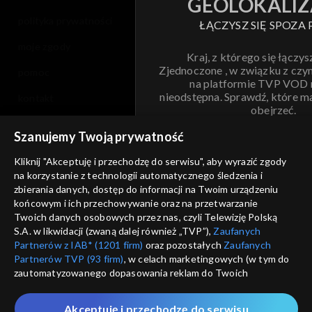
GEOLOKALIZ
polityka prywatności
ŁĄCZYSZ SIĘ SPOZA 
moje zgody
Kraj, z którego się łączys
Zjednoczone , w związku z czy
pomoc
na platformie TVP VOD
nieodstępna. Sprawdź, które m
kontakt
obejrzeć.
voucher
Szanujemy Twoją prywatność
Nie pokazuj pon
dostępność
Kliknij "Akceptuję i przechodzę do serwisu", aby wyrazić zgody
na korzystanie z technologii automatycznego śledzenia i
informacje o dostawcy usług
ANULUJ
SP
zbierania danych, dostęp do informacji na Twoim urządzeniu
końcowym i ich przechowywanie oraz na przetwarzanie
Twoich danych osobowych przez nas, czyli Telewizję Polską
S.A. w likwidacji (zwaną dalej również „TVP”),
Zaufanych
Partnerów z IAB* (1201 firm)
oraz pozostałych
Zaufanych
Partnerów TVP (93 firm)
, w celach marketingowych (w tym do
zautomatyzowanego dopasowania reklam do Twoich
zainteresowań i mierzenia ich skuteczności) i pozostałych,
które wskazujemy poniżej, a także zgody na udostępnianie
Akceptuję i przechodzę do serwisu