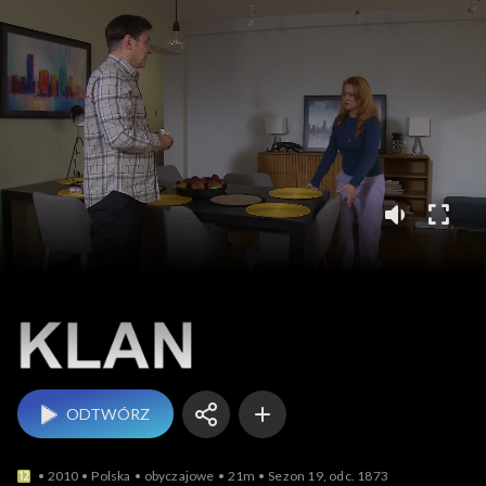
Klan
ODTWÓRZ
2010
Polska
obyczajowe
21m
Sezon 19, odc. 1873