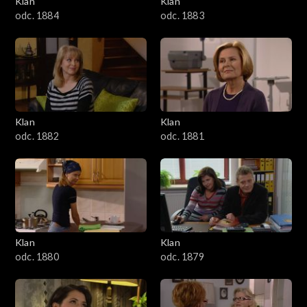
Klan
Klan
1601–1700
odc. 1884
odc. 1883
1501–1600
1401–1500
1301–1400
Klan
Klan
odc. 1882
odc. 1881
1201–1300
1101–1200
1001–1100
Klan
Klan
901–1000
odc. 1880
odc. 1879
801–900