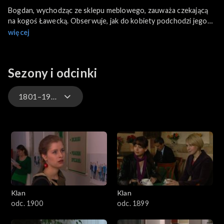
Bogdan, wychodząc ze sklepu meblowego, zauważa czekającą
na kogoś Ławecką. Obserwuje, jak do kobiety podchodzi jego
dawny współpracownik i razem wchodzą do kawiarni. Jakie
więcej
interesy łączą tego mężczyznę i Ławecką?
Sezony i odcinki
1801–1900
4701–4800
4601–4700
4501–4600
Klan
Klan
4401–4500
odc. 1900
odc. 1899