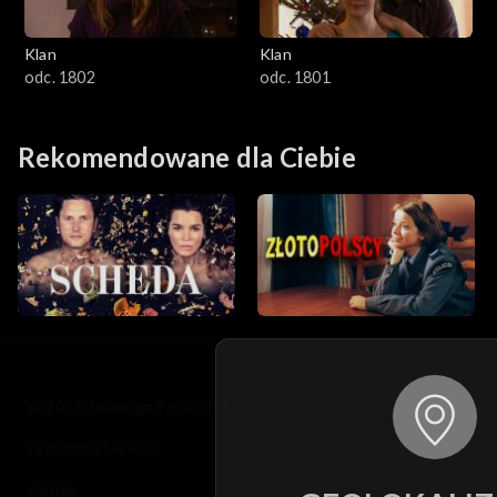
Klan
Klan
odc. 1802
odc. 1801
Rekomendowane dla Ciebie
© 2026 Telewizja Polska S.A. w likwidacji
regulamin serwisu
cennik