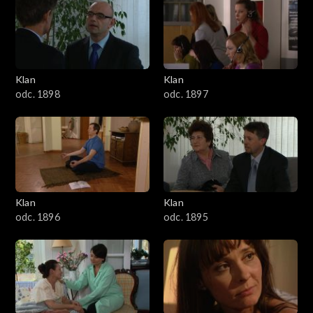
4301–4400
4201–4300
4101–4200
Klan
Klan
odc. 1898
odc. 1897
4001–4100
3901–4000
3801–3900
Klan
Klan
3701–3800
odc. 1896
odc. 1895
3601–3700
3501–3600