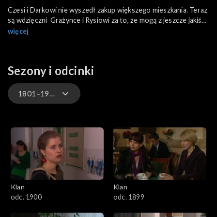
Czesi i Darkowi nie wyszedł zakup większego mieszkania. Teraz
są wdzięczni Grażynce i Rysiowi za to, że mogą z jeszcze jakiś
czas mieszkać w ich mieszkaniu i nie płacić za wynajem. Anulka
więcej
nie będzie jednak miała takich warunków jak u Ławeckiej...
Sezony i odcinki
1801–1900
4701–4800
4601–4700
4501–4600
Klan
Klan
4401–4500
odc. 1900
odc. 1899