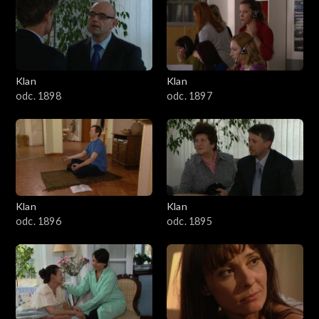
4301–4400
4201–4300
4101–4200
Klan
Klan
odc. 1898
odc. 1897
4001–4100
3901–4000
3801–3900
Klan
Klan
3701–3800
odc. 1896
odc. 1895
3601–3700
3501–3600