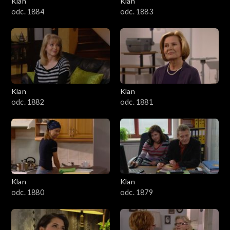
Klan
Klan
1601–1700
odc. 1884
odc. 1883
1501–1600
1401–1500
1301–1400
Klan
Klan
odc. 1882
odc. 1881
1201–1300
1101–1200
1001–1100
Klan
Klan
901–1000
odc. 1880
odc. 1879
801–900