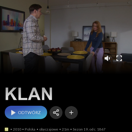
Klan
ODTWÓRZ
2010
Polska
obyczajowe
21m
Sezon 19, odc. 1867