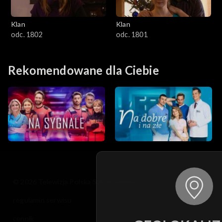
Klan
Klan
odc. 1802
odc. 1801
Rekomendowane dla Ciebie
© 2026 Telewizja Polska S.A. w likwidacji
regulamin serwisu
cennik