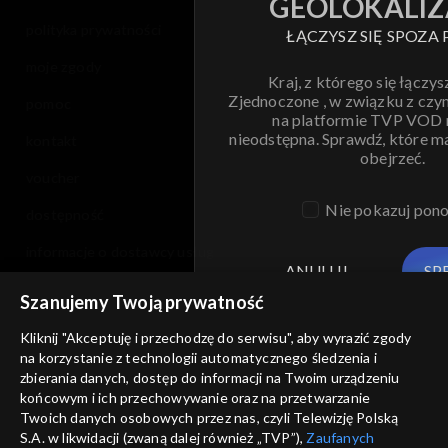
GEOLOKALIZ
polityka prywatności
ŁĄCZYSZ SIĘ SPOZA 
moje zgody
Kraj, z którego się łączys
Zjednoczone , w związku z czy
pomoc
na platformie TVP VOD
nieodstępna. Sprawdź, które m
kontakt
obejrzeć.
voucher
Nie pokazuj pon
dostępność
informacje o dostawcy usług
ANULUJ
SP
Szanujemy Twoją prywatność
Kliknij "Akceptuję i przechodzę do serwisu", aby wyrazić zgody
na korzystanie z technologii automatycznego śledzenia i
zbierania danych, dostęp do informacji na Twoim urządzeniu
końcowym i ich przechowywanie oraz na przetwarzanie
Twoich danych osobowych przez nas, czyli Telewizję Polską
S.A. w likwidacji (zwaną dalej również „TVP”),
Zaufanych