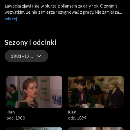
Ławecka zjawia się w biurze z bilansem za cały rok. Oznajmia
wszystkim, że nie zamierza rezygnować z pracy. Nie zamierza
też rezygnować z opieki nad Anulką. Detektywowi składa
więcej
kolejną propozycję...
Sezony i odcinki
1801–1900
4701–4800
4601–4700
4501–4600
Klan
Klan
4401–4500
odc. 1900
odc. 1899