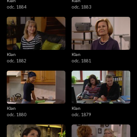
Klan
Klan
1601–1700
odc. 1884
odc. 1883
1501–1600
1401–1500
1301–1400
Klan
Klan
odc. 1882
odc. 1881
1201–1300
1101–1200
1001–1100
Klan
Klan
901–1000
odc. 1880
odc. 1879
801–900