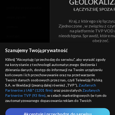
GEOLOKALIZ
polityka prywatności
ŁĄCZYSZ SIĘ SPOZA 
moje zgody
Kraj, z którego się łączys
Zjednoczone , w związku z czy
pomoc
na platformie TVP VOD
nieodstępna. Sprawdź, które m
kontakt
obejrzeć.
voucher
Szanujemy Twoją prywatność
Nie pokazuj pon
dostępność
Kliknij "Akceptuję i przechodzę do serwisu", aby wyrazić zgody
na korzystanie z technologii automatycznego śledzenia i
informacje o dostawcy usług
ANULUJ
SP
zbierania danych, dostęp do informacji na Twoim urządzeniu
końcowym i ich przechowywanie oraz na przetwarzanie
Twoich danych osobowych przez nas, czyli Telewizję Polską
S.A. w likwidacji (zwaną dalej również „TVP”),
Zaufanych
Partnerów z IAB* (1201 firm)
oraz pozostałych
Zaufanych
Partnerów TVP (93 firm)
, w celach marketingowych (w tym do
zautomatyzowanego dopasowania reklam do Twoich
zainteresowań i mierzenia ich skuteczności) i pozostałych,
które wskazujemy poniżej, a także zgody na udostępnianie
Akceptuję i przechodzę do serwisu