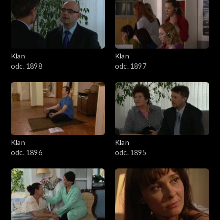
4301–4400
4201–4300
4101–4200
Klan
Klan
odc. 1898
odc. 1897
4001–4100
3901–4000
3801–3900
Klan
Klan
3701–3800
odc. 1896
odc. 1895
3601–3700
3501–3600