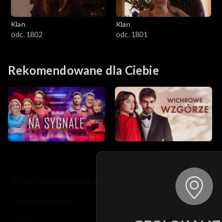
Klan
Klan
odc. 1802
odc. 1801
Rekomendowane dla Ciebie
© 2026 Telewizja Polska S.A. w likwidacji
regulamin serwisu
cennik