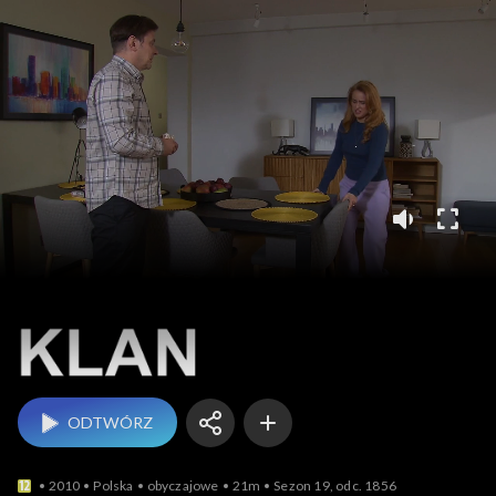
Klan
ODTWÓRZ
2010
Polska
obyczajowe
21m
Sezon 19, odc. 1856