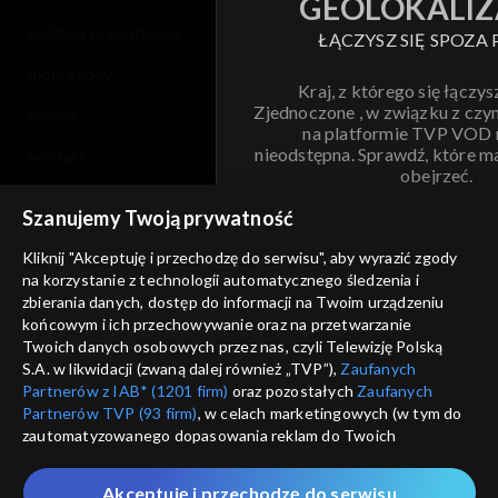
GEOLOKALIZ
polityka prywatności
ŁĄCZYSZ SIĘ SPOZA 
moje zgody
Kraj, z którego się łączys
Zjednoczone , w związku z czy
pomoc
na platformie TVP VOD
nieodstępna. Sprawdź, które m
kontakt
obejrzeć.
voucher
Szanujemy Twoją prywatność
Nie pokazuj pon
dostępność
Kliknij "Akceptuję i przechodzę do serwisu", aby wyrazić zgody
na korzystanie z technologii automatycznego śledzenia i
informacje o dostawcy usług
ANULUJ
SP
zbierania danych, dostęp do informacji na Twoim urządzeniu
końcowym i ich przechowywanie oraz na przetwarzanie
Twoich danych osobowych przez nas, czyli Telewizję Polską
S.A. w likwidacji (zwaną dalej również „TVP”),
Zaufanych
Partnerów z IAB* (1201 firm)
oraz pozostałych
Zaufanych
Partnerów TVP (93 firm)
, w celach marketingowych (w tym do
zautomatyzowanego dopasowania reklam do Twoich
zainteresowań i mierzenia ich skuteczności) i pozostałych,
które wskazujemy poniżej, a także zgody na udostępnianie
Akceptuję i przechodzę do serwisu