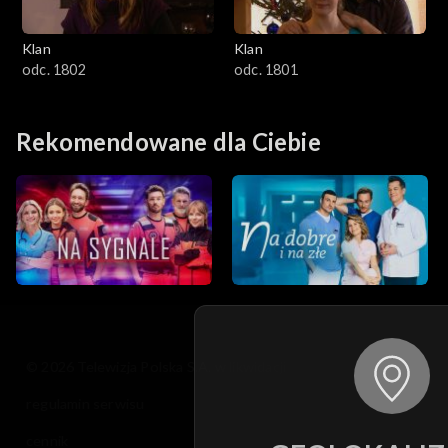
Klan
Klan
odc. 1802
odc. 1801
Rekomendowane dla Ciebie
© 2026 Telewizja Polska S.A. w likwidacji
regulamin serwisu
cennik