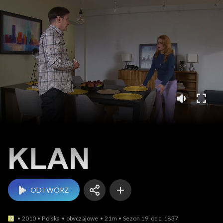
Klan
ODTWÓRZ
2010
Polska
obyczajowe
21m
Sezon 19, odc. 1837