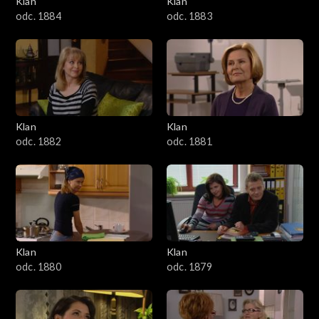
Klan
Klan
1601–1700
odc. 1884
odc. 1883
1501–1600
1401–1500
1301–1400
Klan
Klan
odc. 1882
odc. 1881
1201–1300
1101–1200
1001–1100
Klan
Klan
901–1000
odc. 1880
odc. 1879
801–900