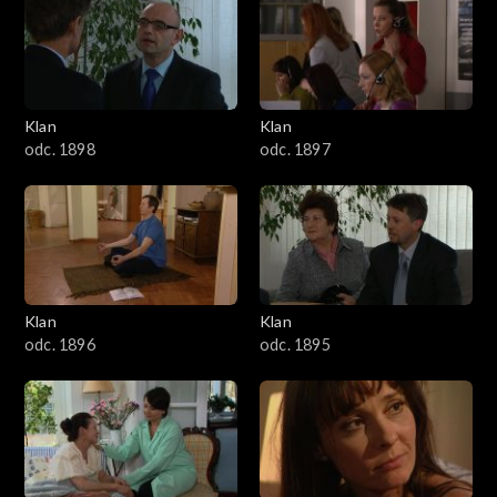
4301–4400
4201–4300
4101–4200
Klan
Klan
odc. 1898
odc. 1897
4001–4100
3901–4000
3801–3900
Klan
Klan
3701–3800
odc. 1896
odc. 1895
3601–3700
3501–3600