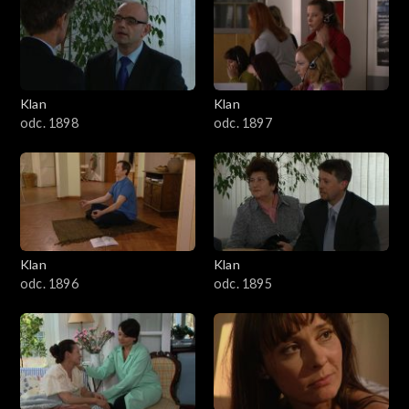
4301–4400
4201–4300
4101–4200
Klan
Klan
odc. 1898
odc. 1897
4001–4100
3901–4000
3801–3900
Klan
Klan
3701–3800
odc. 1896
odc. 1895
3601–3700
3501–3600