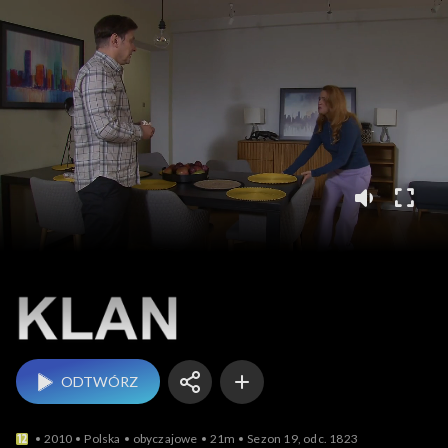
Klan
ODTWÓRZ
2010
Polska
obyczajowe
21m
Sezon 19, odc. 1823