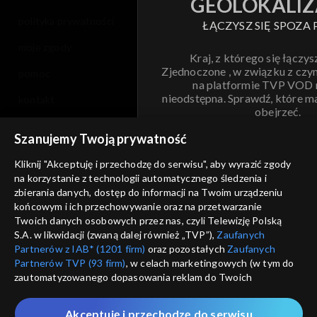
GEOLOKALIZ
polityka prywatności
ŁĄCZYSZ SIĘ SPOZA 
moje zgody
Kraj, z którego się łączys
Zjednoczone , w związku z czy
pomoc
na platformie TVP VOD
nieodstępna. Sprawdź, które m
kontakt
obejrzeć.
voucher
Szanujemy Twoją prywatność
Nie pokazuj pon
dostępność
Kliknij "Akceptuję i przechodzę do serwisu", aby wyrazić zgody
na korzystanie z technologii automatycznego śledzenia i
informacje o dostawcy usług
ANULUJ
SP
zbierania danych, dostęp do informacji na Twoim urządzeniu
końcowym i ich przechowywanie oraz na przetwarzanie
Twoich danych osobowych przez nas, czyli Telewizję Polską
S.A. w likwidacji (zwaną dalej również „TVP”),
Zaufanych
Partnerów z IAB* (1201 firm)
oraz pozostałych
Zaufanych
Partnerów TVP (93 firm)
, w celach marketingowych (w tym do
zautomatyzowanego dopasowania reklam do Twoich
zainteresowań i mierzenia ich skuteczności) i pozostałych,
które wskazujemy poniżej, a także zgody na udostępnianie
Akceptuję i przechodzę do serwisu