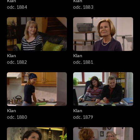
Klan
Klan
1601–1700
odc. 1884
odc. 1883
1501–1600
1401–1500
1301–1400
Klan
Klan
odc. 1882
odc. 1881
1201–1300
1101–1200
1001–1100
Klan
Klan
901–1000
odc. 1880
odc. 1879
801–900