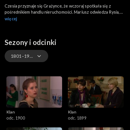
Czesia przyznaje się Grażynce, że wczoraj spotkała się z
pośrednikiem handlu nieruchomości. Mariusz odwiedza Rysia,
aby porozmawiać o jego pomyśle rozkręcenia firmy. Zgadza się
więcej
być jego wspólnikiem, dorzuci swoje oszczędności.
Zakłopotany Rysiek przyznaje się, że jednak zdecydowali się z
Grażynką na kupno mieszkania.
Sezony i odcinki
1801–1900
4701–4800
4601–4700
4501–4600
Klan
Klan
4401–4500
odc. 1900
odc. 1899