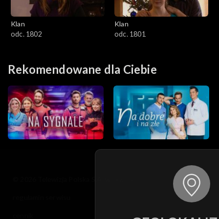
Klan
Klan
odc. 1802
odc. 1801
Rekomendowane dla Ciebie
© 2026 Telewizja Polska S.A. w likwidacji
regulamin serwisu
cennik