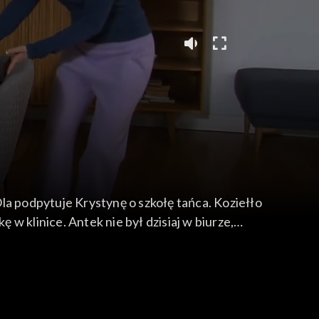
w klinice. Antek nie był dzisiaj w biurze,
edługo będzie wolny.