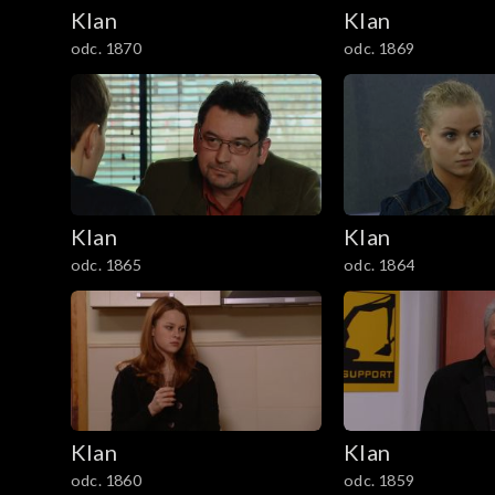
2101–2200
Klan
Klan
odc. 1870
odc. 1869
2001–2100
1901–2000
1801–1900
1701–1800
Klan
Klan
odc. 1865
odc. 1864
1601–1700
1501–1600
1401–1500
1301–1400
Klan
Klan
odc. 1860
odc. 1859