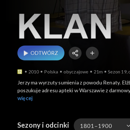
ODTWÓRZ
2010
Polska
obyczajowe
21m
Sezon 19, 
Jerzy ma wyrzuty sumienia z powodu Renaty. Elżbieta zauważa, że Renata
poszukuje adresu apteki w Warszawie z darmowymi 
umówił się z Hanną w kawiarni, żeby przekazać d
więcej
Sezony i odcinki
1801–1900