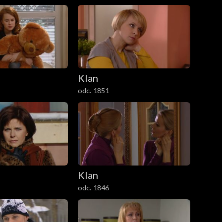
Klan
odc. 1851
Klan
odc. 1846