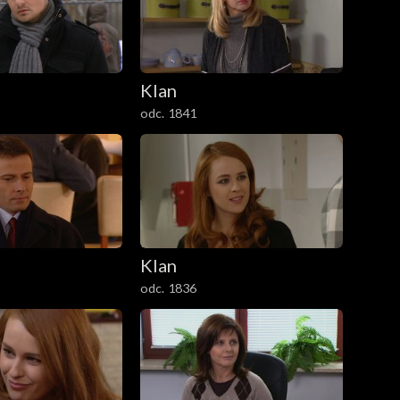
Klan
odc. 1841
Klan
odc. 1836