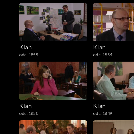
1201–1300
1101–1200
1001–1100
901–1000
Klan
Klan
odc. 1855
odc. 1854
801–900
701–800
601–700
Klan
Klan
501–600
odc. 1850
odc. 1849
401–500