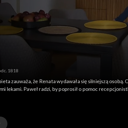
odc. 1818
 wydawała się silniejszą osobą. Ola podpytuje Krystynę o szkołę tańca. Koziełło
lekami. Paweł radzi, by poprosił o pomoc recepcjonistkę 
obre wiadomości. Renata zgodziła się na rozwód, więc ni