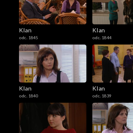
301–400
201–300
Klan
Klan
101–200
odc. 1845
odc. 1844
1–100
Klan
Klan
odc. 1840
odc. 1839