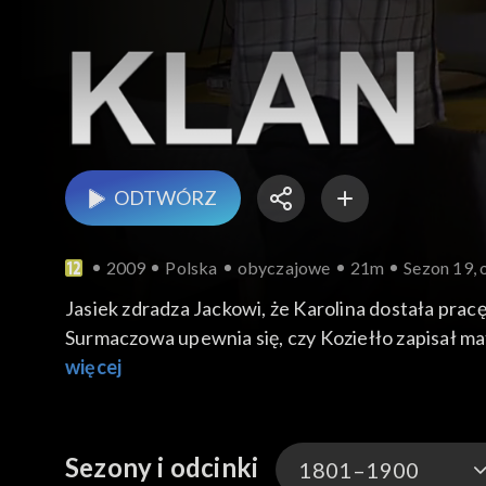
ODTWÓRZ
2009
Polska
obyczajowe
21m
Sezon 19, 
Jasiek zdradza Jackowi, że Karolina dostała prac
Surmaczowa upewnia się, czy Koziełło zapisał ma
na badania w Elmedzie. Darek ma pretensje do ż
więcej
Sezony i odcinki
1801–1900