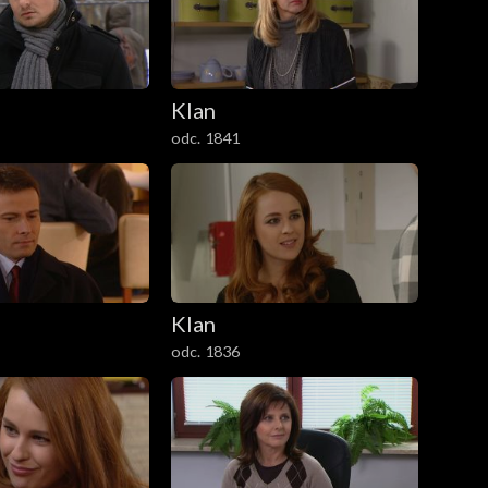
Klan
odc. 1841
Klan
odc. 1836