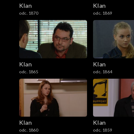
2101–2200
Klan
Klan
odc. 1870
odc. 1869
2001–2100
1901–2000
1801–1900
1701–1800
Klan
Klan
odc. 1865
odc. 1864
1601–1700
1501–1600
1401–1500
1301–1400
Klan
Klan
odc. 1860
odc. 1859