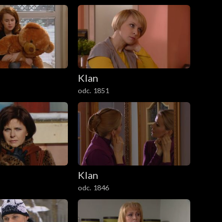
Klan
odc. 1851
Klan
odc. 1846