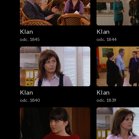
301–400
201–300
Klan
Klan
101–200
odc. 1845
odc. 1844
1–100
Klan
Klan
odc. 1840
odc. 1839