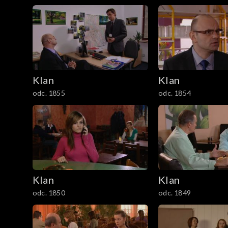
1201–1300
1101–1200
1001–1100
901–1000
Klan
Klan
odc. 1855
odc. 1854
801–900
701–800
601–700
Klan
Klan
501–600
odc. 1850
odc. 1849
401–500