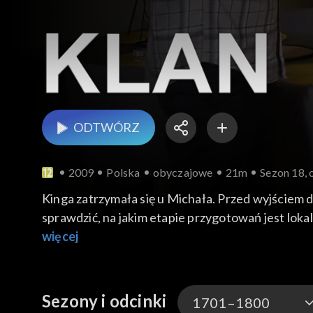
ODTWÓRZ
2009
Polska
obyczajowe
21m
Sezon 18, 
Kinga zatrzymała się u Michała. Przed wyjściem d
sprawdzić, na jakim etapie przygotowań jest lokal. Rysiek wybiera się dzisiaj do banku, aby starać się o kredyt mieszkaniowy. Całe szczęście, że będ
towarzyszył mu Jacek, bo sam na pewno by sobie nie poradził. Je
więcej
zapowiada swój przyjazd na święta do Warszawy. Jerzy zaprasza go na Wigilię na Sa
od nowego roku.
Sezony i odcinki
1701–1800