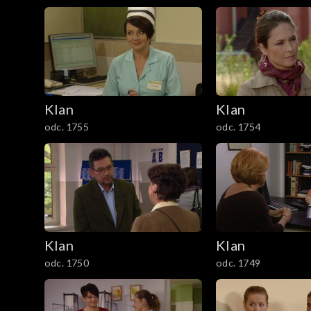
1201–1300
1101–1200
1001–1100
901–1000
Klan
Klan
odc. 1755
odc. 1754
801–900
701–800
601–700
Klan
Klan
501–600
odc. 1750
odc. 1749
401–500