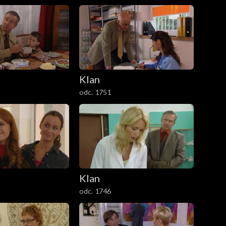
Klan
odc. 1751
Klan
odc. 1746