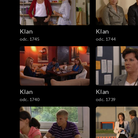
301–400
201–300
Klan
Klan
101–200
odc. 1745
odc. 1744
1–100
Klan
Klan
odc. 1740
odc. 1739