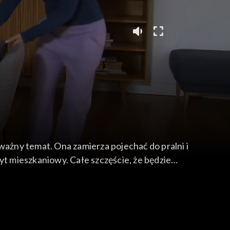
ważny temat. Ona zamierza pojechać do pralni i
skara. Brat