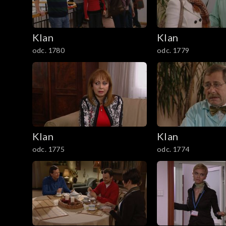
2901–3000
Klan
Klan
2801–2900
odc. 1780
odc. 1779
2701–2800
2601–2700
2501–2600
Klan
Klan
odc. 1775
odc. 1774
2401–2500
2301–2400
2201–2300