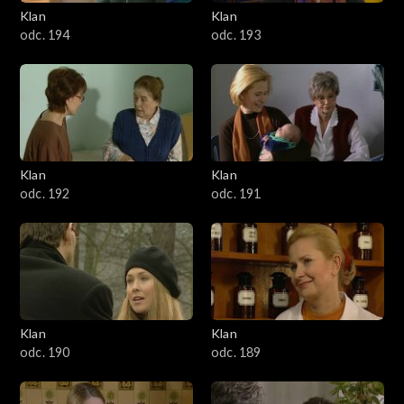
3401–3500
Klan
Klan
odc. 194
odc. 193
3301–3400
3201–3300
3101–3200
Klan
Klan
3001–3100
odc. 192
odc. 191
2901–3000
2801–2900
2701–2800
Klan
Klan
odc. 190
odc. 189
2601–2700