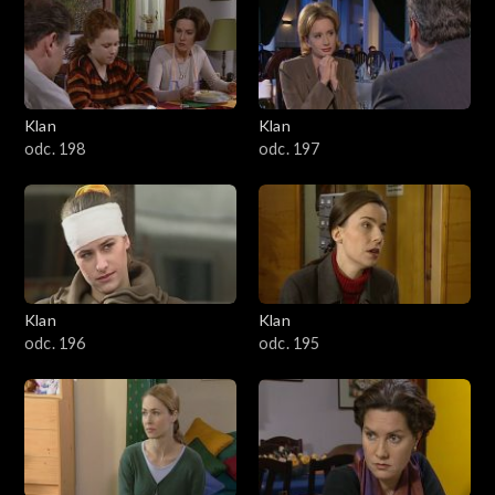
4301–4400
4201–4300
4101–4200
Klan
Klan
odc. 198
odc. 197
4001–4100
3901–4000
3801–3900
Klan
Klan
3701–3800
odc. 196
odc. 195
3601–3700
3501–3600