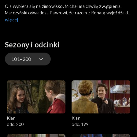
Ola wybiera się na zimowisko. Michał ma chwilę zwątpienia.
Marczyński oświadcza Pawłowi, że razem z Renatą wyjeżdża do
Emiratów. Wszystko, co ma zostawia żonie i dzieciom. Jerzy
więcej
zostaje pilnie wezwany do „Mediki”. Spodziewa się przeprosin,
lecz dostaje wymówienie ze skutkiem natychmiastowym.
Sezony i odcinki
101–200
4701–4800
4601–4700
4501–4600
Klan
Klan
4401–4500
odc. 200
odc. 199