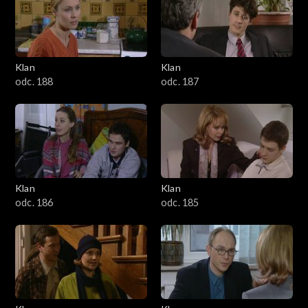
2501–2600
2401–2500
Klan
Klan
2301–2400
odc. 188
odc. 187
2201–2300
2101–2200
2001–2100
Klan
Klan
odc. 186
odc. 185
1901–2000
1801–1900
1701–1800