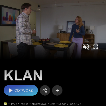
Klan
ODTWÓRZ
1998
Polska
obyczajowe
22m
Sezon 2, odc. 177