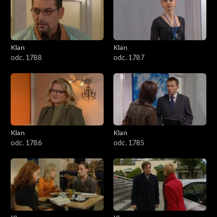
2501–2600
2401–2500
Klan
Klan
2301–2400
odc. 1788
odc. 1787
2201–2300
2101–2200
2001–2100
Klan
Klan
odc. 1786
odc. 1785
1901–2000
1801–1900
1701–1800