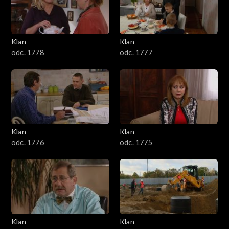
701–800
601–700
Klan
Klan
odc. 1778
odc. 1777
501–600
401–500
301–400
Klan
Klan
201–300
odc. 1776
odc. 1775
101–200
1–100
Klan
Klan