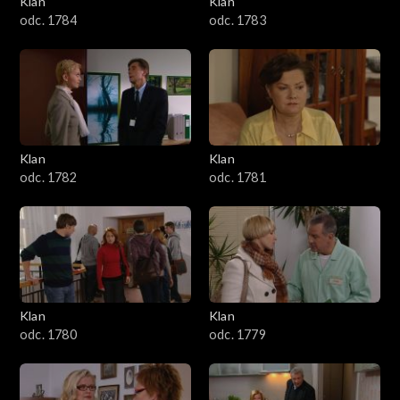
Klan
Klan
1601–1700
odc. 1784
odc. 1783
1501–1600
1401–1500
1301–1400
Klan
Klan
odc. 1782
odc. 1781
1201–1300
1101–1200
1001–1100
Klan
Klan
901–1000
odc. 1780
odc. 1779
801–900