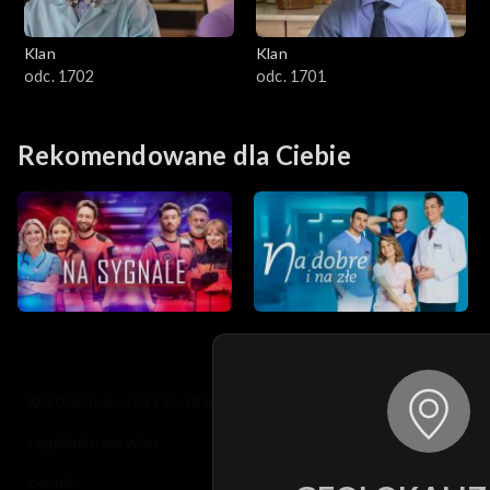
Klan
Klan
odc. 1702
odc. 1701
Rekomendowane dla Ciebie
© 2026 Telewizja Polska S.A. w likwidacji
regulamin serwisu
cennik