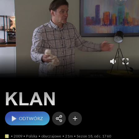
Klan
ODTWÓRZ
2009
Polska
obyczajowe
21m
Sezon 18, odc. 1760