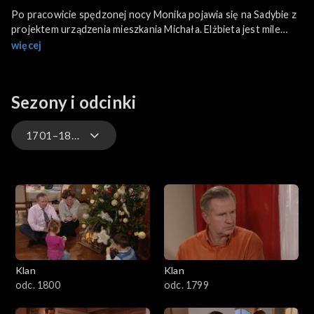
Po pracowicie spędzonej nocy Monika pojawia się na Sadybie z
projektem urządzenia mieszkania Michała. Elżbieta jest mile
zaskoczona, obawia się, że Michał nie doceni tych starań.
więcej
Smosarski wraca od byłej żony i narzeka na trudy związane z
opieką nad chorym w śpiączce. Czesia nie może nachwalić się
kompetencji i zaangażowania pośrednika w handlu
Sezony i odcinki
nieruchomościami. Ponagla Darka, żeby załatwiał kredyt jak
najszybciej.
1701–1800
4701–4800
4601–4700
4501–4600
Klan
Klan
4401–4500
odc. 1800
odc. 1799