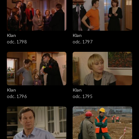
4301–4400
4201–4300
4101–4200
Klan
Klan
odc. 1798
odc. 1797
4001–4100
3901–4000
3801–3900
Klan
Klan
3701–3800
odc. 1796
odc. 1795
3601–3700
3501–3600