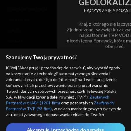
GEOLOKALIZ
polityka prywatności
ŁĄCZYSZ SIĘ SPOZA 
moje zgody
Kraj, z którego się łączys
Zjednoczone , w związku z czy
pomoc
na platformie TVP VOD
nieodstępna. Sprawdź, które m
kontakt
obejrzeć.
voucher
Szanujemy Twoją prywatność
Nie pokazuj pon
dostępność
Kliknij "Akceptuję i przechodzę do serwisu", aby wyrazić zgody
na korzystanie z technologii automatycznego śledzenia i
informacje o dostawcy usług
ANULUJ
SP
zbierania danych, dostęp do informacji na Twoim urządzeniu
końcowym i ich przechowywanie oraz na przetwarzanie
Twoich danych osobowych przez nas, czyli Telewizję Polską
S.A. w likwidacji (zwaną dalej również „TVP”),
Zaufanych
Partnerów z IAB* (1201 firm)
oraz pozostałych
Zaufanych
Partnerów TVP (93 firm)
, w celach marketingowych (w tym do
zautomatyzowanego dopasowania reklam do Twoich
zainteresowań i mierzenia ich skuteczności) i pozostałych,
które wskazujemy poniżej, a także zgody na udostępnianie
Akceptuję i przechodzę do serwisu