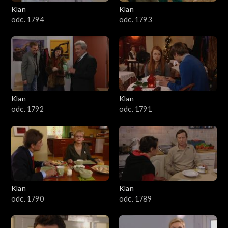
3401–3500
Klan
Klan
odc. 1794
odc. 1793
3301–3400
3201–3300
3101–3200
Klan
Klan
3001–3100
odc. 1792
odc. 1791
2901–3000
2801–2900
2701–2800
Klan
Klan
odc. 1790
odc. 1789
2601–2700