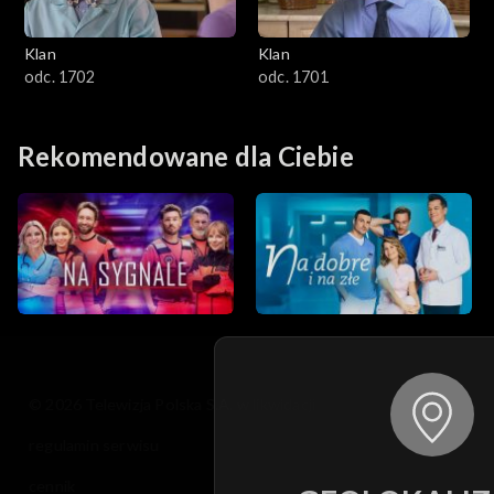
Klan
Klan
odc. 1702
odc. 1701
Rekomendowane dla Ciebie
© 2026 Telewizja Polska S.A. w likwidacji
regulamin serwisu
cennik