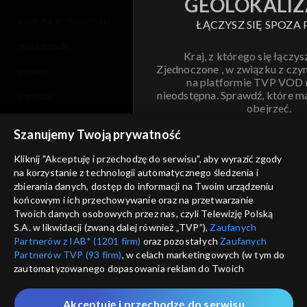
GEOLOKALIZ
polityka prywatności
ŁĄCZYSZ SIĘ SPOZA 
moje zgody
Kraj, z którego się łączys
Zjednoczone , w związku z czy
pomoc
na platformie TVP VOD
nieodstępna. Sprawdź, które m
kontakt
obejrzeć.
voucher
Szanujemy Twoją prywatność
Nie pokazuj pon
dostępność
Kliknij "Akceptuję i przechodzę do serwisu", aby wyrazić zgody
na korzystanie z technologii automatycznego śledzenia i
informacje o dostawcy usług
ANULUJ
SP
zbierania danych, dostęp do informacji na Twoim urządzeniu
końcowym i ich przechowywanie oraz na przetwarzanie
Twoich danych osobowych przez nas, czyli Telewizję Polską
S.A. w likwidacji (zwaną dalej również „TVP”),
Zaufanych
Partnerów z IAB* (1201 firm)
oraz pozostałych
Zaufanych
Partnerów TVP (93 firm)
, w celach marketingowych (w tym do
zautomatyzowanego dopasowania reklam do Twoich
zainteresowań i mierzenia ich skuteczności) i pozostałych,
które wskazujemy poniżej, a także zgody na udostępnianie
Akceptuję i przechodzę do serwisu