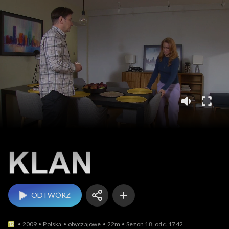
Klan
ODTWÓRZ
2009
Polska
obyczajowe
22m
Sezon 18, odc. 1742