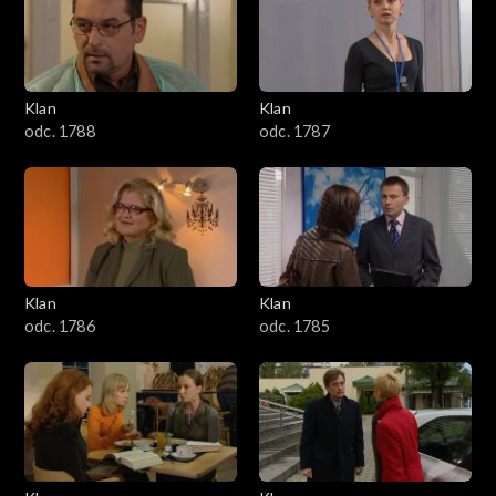
2501–2600
2401–2500
Klan
Klan
2301–2400
odc. 1788
odc. 1787
2201–2300
2101–2200
2001–2100
Klan
Klan
odc. 1786
odc. 1785
1901–2000
1801–1900
1701–1800