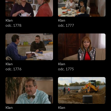
701–800
601–700
Klan
Klan
odc. 1778
odc. 1777
501–600
401–500
301–400
Klan
Klan
201–300
odc. 1776
odc. 1775
101–200
1–100
Klan
Klan