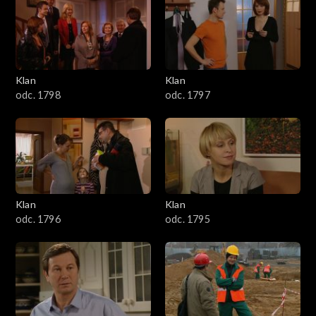
4301–4400
4201–4300
4101–4200
Klan
Klan
odc. 1798
odc. 1797
4001–4100
3901–4000
3801–3900
Klan
Klan
3701–3800
odc. 1796
odc. 1795
3601–3700
3501–3600