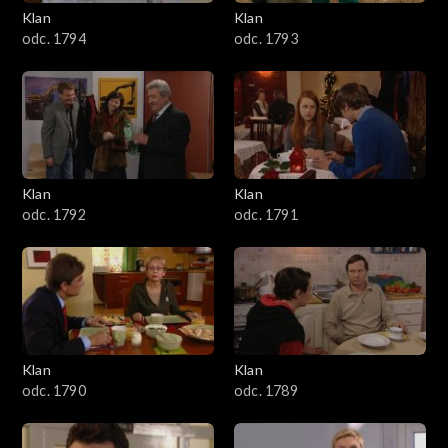
3401–3500
Klan
Klan
odc. 1794
odc. 1793
3301–3400
3201–3300
3101–3200
Klan
Klan
3001–3100
odc. 1792
odc. 1791
2901–3000
2801–2900
2701–2800
Klan
Klan
odc. 1790
odc. 1789
2601–2700