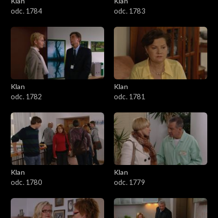
Klan
Klan
1601–1700
odc. 1784
odc. 1783
1501–1600
1401–1500
1301–1400
Klan
Klan
odc. 1782
odc. 1781
1201–1300
1101–1200
1001–1100
Klan
Klan
901–1000
odc. 1780
odc. 1779
801–900