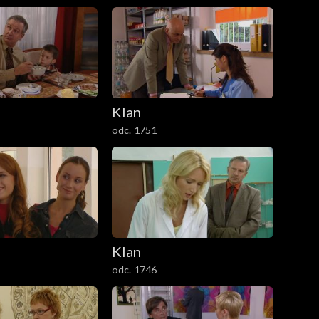
Klan
odc. 1751
Klan
odc. 1746