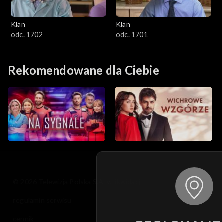
Klan
Klan
odc. 1702
odc. 1701
Rekomendowane dla Ciebie
© 2026 Telewizja Polska S.A. w likwidacji
regulamin serwisu
cennik