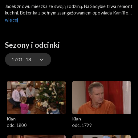
Jacek znowu mieszka ze swoją rodziną. Na Sadybie trwa remont
kuchni. Bożenka z pełnym zaangażowaniem opowiada Kamili o
wywiadzie na temat ofiar wojny, jaki przeprowadziła w
więcej
najbliższej rodzinie. Agnieszka zagląda z Zosią na Truskawiecką,
żeby się pochwalić już zdrową ręką, bez gipsu. Krystyna
komplementuje ją za bardzo dobry występ przed kamerą w
Sezony i odcinki
programie o prywatnych klinikach. Po kolejnych uwagach
Elżbiety na temat fikcyjnego małżeństwa Michał przyznaje się
matce, że w końcu odmówił Poli.
1701–1800
4701–4800
4601–4700
4501–4600
Klan
Klan
4401–4500
odc. 1800
odc. 1799