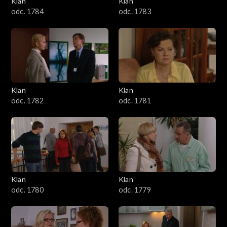
Klan
Klan
1601–1700
odc. 1784
odc. 1783
1501–1600
1401–1500
1301–1400
Klan
Klan
odc. 1782
odc. 1781
1201–1300
1101–1200
1001–1100
Klan
Klan
901–1000
odc. 1780
odc. 1779
801–900