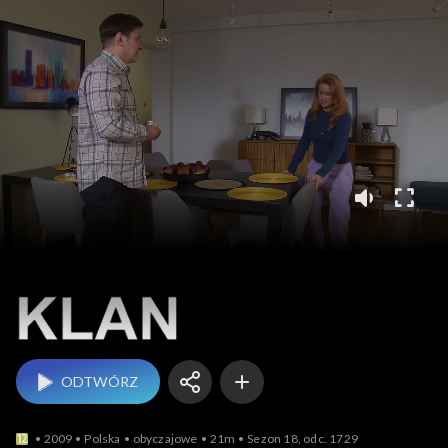
Klan
ODTWÓRZ
2009
Polska
obyczajowe
21m
Sezon 18, odc. 1729