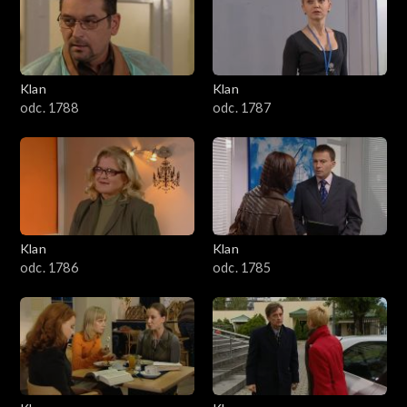
2501–2600
2401–2500
Klan
Klan
2301–2400
odc. 1788
odc. 1787
2201–2300
2101–2200
2001–2100
Klan
Klan
odc. 1786
odc. 1785
1901–2000
1801–1900
1701–1800