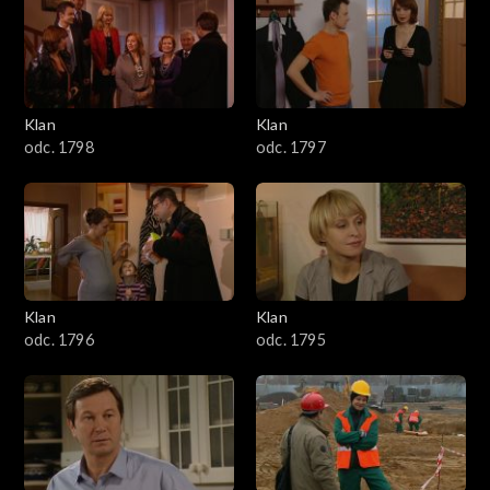
4301–4400
4201–4300
4101–4200
Klan
Klan
odc. 1798
odc. 1797
4001–4100
3901–4000
3801–3900
Klan
Klan
3701–3800
odc. 1796
odc. 1795
3601–3700
3501–3600