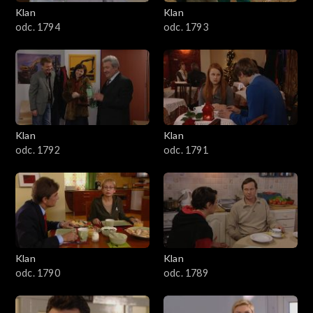
3401–3500
Klan
Klan
odc. 1794
odc. 1793
3301–3400
3201–3300
3101–3200
Klan
Klan
3001–3100
odc. 1792
odc. 1791
2901–3000
2801–2900
2701–2800
Klan
Klan
odc. 1790
odc. 1789
2601–2700