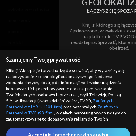
GEOLOKALIZ
polityka prywatności
ŁĄCZYSZ SIĘ SPOZA 
moje zgody
Kraj, z którego się łączys
Zjednoczone , w związku z czy
pomoc
na platformie TVP VOD
nieodstępna. Sprawdź, które m
kontakt
obejrzeć.
voucher
Szanujemy Twoją prywatność
Nie pokazuj pon
dostępność
Kliknij "Akceptuję i przechodzę do serwisu", aby wyrazić zgody
na korzystanie z technologii automatycznego śledzenia i
informacje o dostawcy usług
ANULUJ
SP
zbierania danych, dostęp do informacji na Twoim urządzeniu
końcowym i ich przechowywanie oraz na przetwarzanie
Twoich danych osobowych przez nas, czyli Telewizję Polską
S.A. w likwidacji (zwaną dalej również „TVP”),
Zaufanych
Partnerów z IAB* (1201 firm)
oraz pozostałych
Zaufanych
Partnerów TVP (93 firm)
, w celach marketingowych (w tym do
zautomatyzowanego dopasowania reklam do Twoich
zainteresowań i mierzenia ich skuteczności) i pozostałych,
które wskazujemy poniżej, a także zgody na udostępnianie
Akceptuję i przechodzę do serwisu