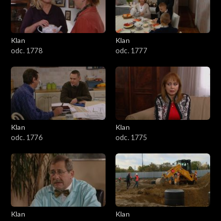
701–800
601–700
Klan
Klan
odc. 1778
odc. 1777
501–600
401–500
301–400
Klan
Klan
201–300
odc. 1776
odc. 1775
101–200
1–100
Klan
Klan