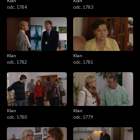
Klan
Klan
1601–1700
odc. 1784
odc. 1783
1501–1600
1401–1500
1301–1400
Klan
Klan
odc. 1782
odc. 1781
1201–1300
1101–1200
1001–1100
Klan
Klan
901–1000
odc. 1780
odc. 1779
801–900