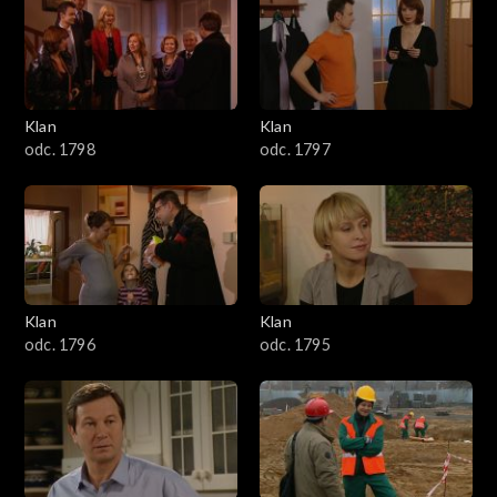
4301–4400
4201–4300
4101–4200
Klan
Klan
odc. 1798
odc. 1797
4001–4100
3901–4000
3801–3900
Klan
Klan
3701–3800
odc. 1796
odc. 1795
3601–3700
3501–3600