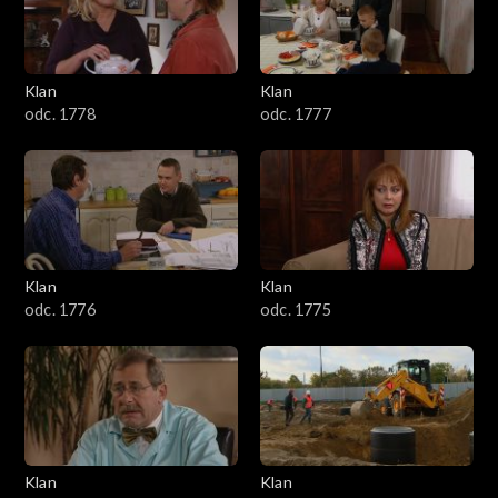
701–800
601–700
Klan
Klan
odc. 1778
odc. 1777
501–600
401–500
301–400
Klan
Klan
201–300
odc. 1776
odc. 1775
101–200
1–100
Klan
Klan