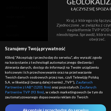
GEOLOKALIZ
polityka prywatności
ŁĄCZYSZ SIĘ SPOZA 
moje zgody
Kraj, z którego się łączys
Zjednoczone , w związku z czy
pomoc
na platformie TVP VOD
nieodstępna. Sprawdź, które m
kontakt
obejrzeć.
voucher
Szanujemy Twoją prywatność
Nie pokazuj pon
dostępność
Kliknij "Akceptuję i przechodzę do serwisu", aby wyrazić zgody
na korzystanie z technologii automatycznego śledzenia i
informacje o dostawcy usług
ANULUJ
SP
zbierania danych, dostęp do informacji na Twoim urządzeniu
końcowym i ich przechowywanie oraz na przetwarzanie
Twoich danych osobowych przez nas, czyli Telewizję Polską
S.A. w likwidacji (zwaną dalej również „TVP”),
Zaufanych
Partnerów z IAB* (1201 firm)
oraz pozostałych
Zaufanych
Partnerów TVP (93 firm)
, w celach marketingowych (w tym do
zautomatyzowanego dopasowania reklam do Twoich
zainteresowań i mierzenia ich skuteczności) i pozostałych,
które wskazujemy poniżej, a także zgody na udostępnianie
Akceptuję i przechodzę do serwisu