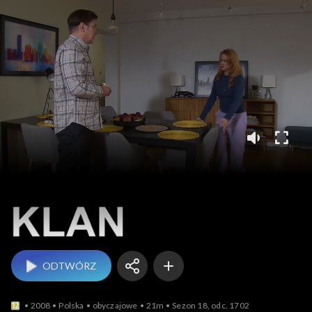
Klan
ODTWÓRZ
2008
Polska
obyczajowe
21m
Sezon 18, odc. 1702