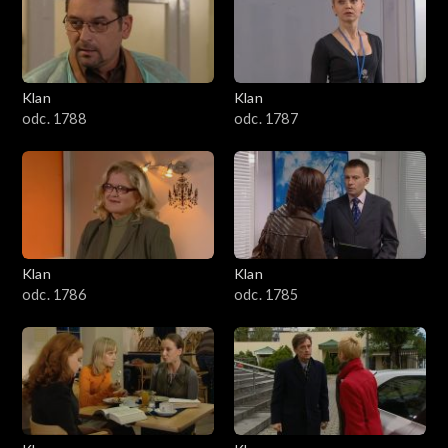
2501–2600
2401–2500
Klan
Klan
2301–2400
odc. 1788
odc. 1787
2201–2300
2101–2200
2001–2100
Klan
Klan
odc. 1786
odc. 1785
1901–2000
1801–1900
1701–1800