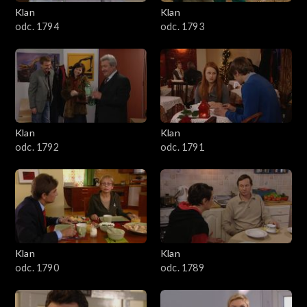
3401–3500
Klan
Klan
odc. 1794
odc. 1793
3301–3400
3201–3300
3101–3200
Klan
Klan
3001–3100
odc. 1792
odc. 1791
2901–3000
2801–2900
2701–2800
Klan
Klan
odc. 1790
odc. 1789
2601–2700