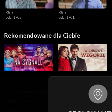
Klan
Klan
odc. 1702
odc. 1701
Rekomendowane dla Ciebie
© 2026 Telewizja Polska S.A. w likwidacji
regulamin serwisu
cennik