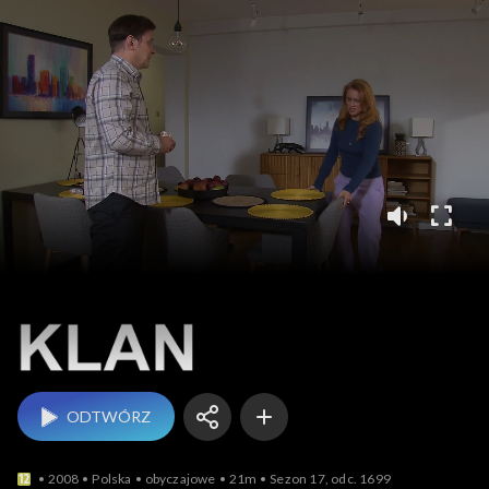
Klan
ODTWÓRZ
2008
Polska
obyczajowe
21m
Sezon 17, odc. 1699