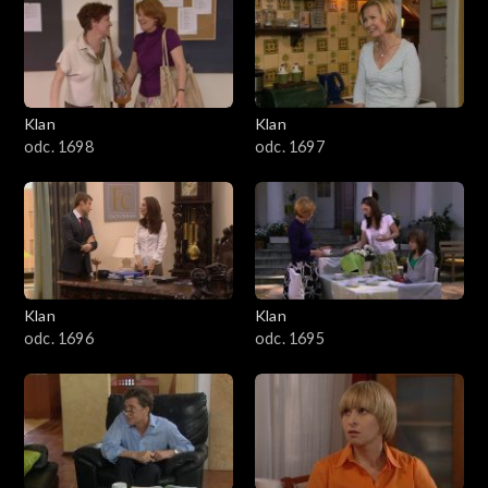
4301–4400
4201–4300
4101–4200
Klan
Klan
odc. 1698
odc. 1697
4001–4100
3901–4000
3801–3900
Klan
Klan
3701–3800
odc. 1696
odc. 1695
3601–3700
3501–3600