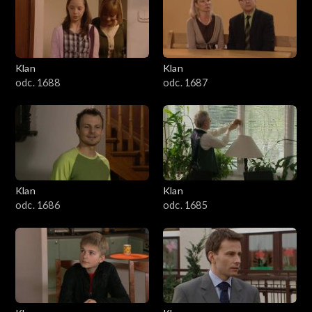
2501–2600
2401–2500
Klan
Klan
2301–2400
odc. 1688
odc. 1687
2201–2300
2101–2200
2001–2100
Klan
Klan
odc. 1686
odc. 1685
1901–2000
1801–1900
1701–1800