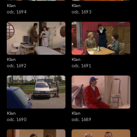
3401–3500
Klan
Klan
odc. 1694
odc. 1693
3301–3400
3201–3300
3101–3200
Klan
Klan
3001–3100
odc. 1692
odc. 1691
2901–3000
2801–2900
2701–2800
Klan
Klan
odc. 1690
odc. 1689
2601–2700