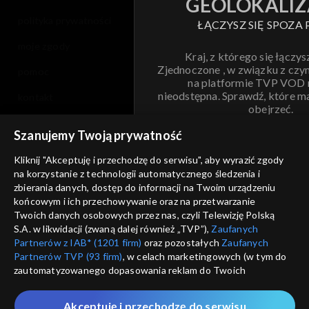
GEOLOKALIZ
polityka prywatności
ŁĄCZYSZ SIĘ SPOZA 
moje zgody
Kraj, z którego się łączys
Zjednoczone , w związku z czy
pomoc
na platformie TVP VOD
nieodstępna. Sprawdź, które m
kontakt
obejrzeć.
voucher
Szanujemy Twoją prywatność
Nie pokazuj pon
dostępność
Kliknij "Akceptuję i przechodzę do serwisu", aby wyrazić zgody
na korzystanie z technologii automatycznego śledzenia i
informacje o dostawcy usług
ANULUJ
SP
zbierania danych, dostęp do informacji na Twoim urządzeniu
końcowym i ich przechowywanie oraz na przetwarzanie
Twoich danych osobowych przez nas, czyli Telewizję Polską
S.A. w likwidacji (zwaną dalej również „TVP”),
Zaufanych
Partnerów z IAB* (1201 firm)
oraz pozostałych
Zaufanych
Partnerów TVP (93 firm)
, w celach marketingowych (w tym do
zautomatyzowanego dopasowania reklam do Twoich
zainteresowań i mierzenia ich skuteczności) i pozostałych,
które wskazujemy poniżej, a także zgody na udostępnianie
Akceptuję i przechodzę do serwisu