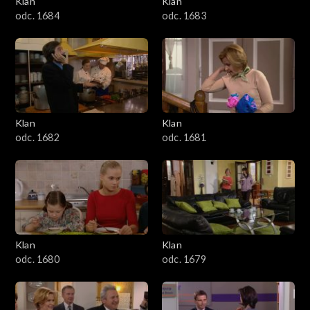
Klan
Klan
1601–1700
odc. 1684
odc. 1683
1501–1600
1401–1500
1301–1400
Klan
Klan
odc. 1682
odc. 1681
1201–1300
1101–1200
1001–1100
Klan
Klan
901–1000
odc. 1680
odc. 1679
801–900