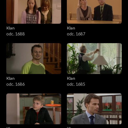
2501–2600
2401–2500
Klan
Klan
2301–2400
odc. 1688
odc. 1687
2201–2300
2101–2200
2001–2100
Klan
Klan
odc. 1686
odc. 1685
1901–2000
1801–1900
1701–1800