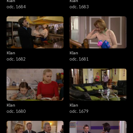
Klan
Klan
1601–1700
odc. 1684
odc. 1683
1501–1600
1401–1500
1301–1400
Klan
Klan
odc. 1682
odc. 1681
1201–1300
1101–1200
1001–1100
Klan
Klan
901–1000
odc. 1680
odc. 1679
801–900