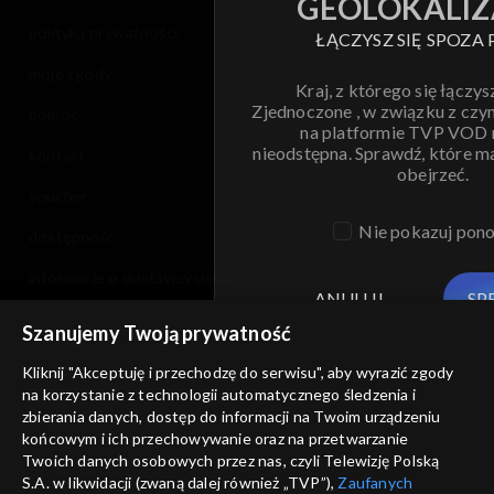
GEOLOKALIZ
polityka prywatności
ŁĄCZYSZ SIĘ SPOZA 
moje zgody
Kraj, z którego się łączys
Zjednoczone , w związku z czy
pomoc
na platformie TVP VOD
nieodstępna. Sprawdź, które m
kontakt
obejrzeć.
voucher
Nie pokazuj pon
dostępność
informacje o dostawcy usług
ANULUJ
SP
Szanujemy Twoją prywatność
Kliknij "Akceptuję i przechodzę do serwisu", aby wyrazić zgody
na korzystanie z technologii automatycznego śledzenia i
zbierania danych, dostęp do informacji na Twoim urządzeniu
końcowym i ich przechowywanie oraz na przetwarzanie
Twoich danych osobowych przez nas, czyli Telewizję Polską
S.A. w likwidacji (zwaną dalej również „TVP”),
Zaufanych