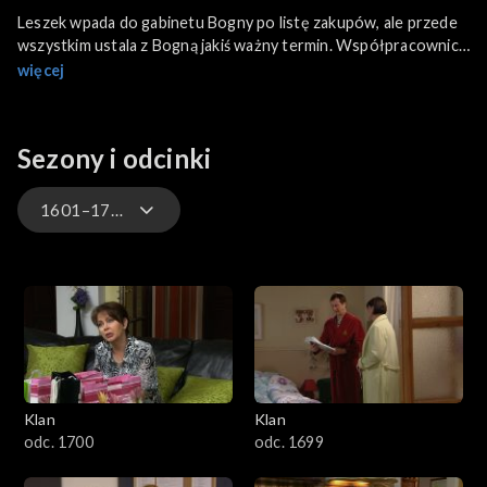
Leszek wpada do gabinetu Bogny po listę zakupów, ale przede
wszystkim ustala z Bogną jakiś ważny termin. Współpracownica
Tamara jest świadkiem rozmowy i koniecznie chce się
więcej
dowiedzieć, co to za termin. W agencji reklamowej kierownik
ekonomiczny ponagla Agnieszkę, aby wreszcie podpisała
projekt filmu reklamowego. Podczas lunchu Przemek sugeruje
Sezony i odcinki
Beacie, że projekt wspólnego udziału w targach zdrowej
żywności nie jest gotowy.
1601–1700
4701–4800
4601–4700
4501–4600
Klan
Klan
4401–4500
odc. 1700
odc. 1699