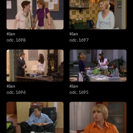
4301–4400
4201–4300
4101–4200
Klan
Klan
odc. 1698
odc. 1697
4001–4100
3901–4000
3801–3900
Klan
Klan
3701–3800
odc. 1696
odc. 1695
3601–3700
3501–3600