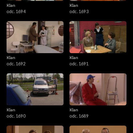
3401–3500
Klan
Klan
odc. 1694
odc. 1693
3301–3400
3201–3300
3101–3200
Klan
Klan
3001–3100
odc. 1692
odc. 1691
2901–3000
2801–2900
2701–2800
Klan
Klan
odc. 1690
odc. 1689
2601–2700