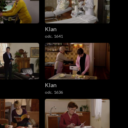
Klan
odc. 1641
Klan
odc. 1636