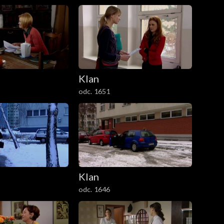
Klan
odc. 1651
Klan
odc. 1646