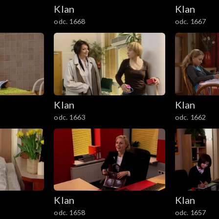
Klan
Klan
odc. 1668
odc. 1667
Klan
Klan
odc. 1663
odc. 1662
Klan
Klan
odc. 1658
odc. 1657