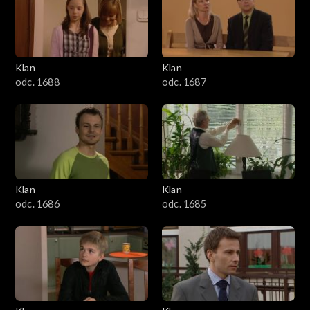
2501–2600
2401–2500
Klan
Klan
2301–2400
odc. 1688
odc. 1687
2201–2300
2101–2200
2001–2100
Klan
Klan
odc. 1686
odc. 1685
1901–2000
1801–1900
1701–1800