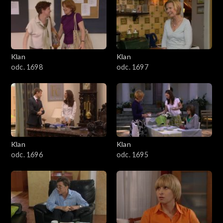
4301–4400
4201–4300
4101–4200
Klan
Klan
odc. 1698
odc. 1697
4001–4100
3901–4000
3801–3900
Klan
Klan
3701–3800
odc. 1696
odc. 1695
3601–3700
3501–3600