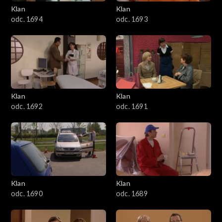
3401–3500
Klan
Klan
odc. 1694
odc. 1693
3301–3400
3201–3300
3101–3200
Klan
Klan
3001–3100
odc. 1692
odc. 1691
2901–3000
2801–2900
2701–2800
Klan
Klan
odc. 1690
odc. 1689
2601–2700