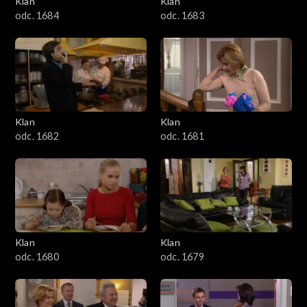
Klan
Klan
1601–1700
odc. 1684
odc. 1683
1501–1600
1401–1500
1301–1400
Klan
Klan
odc. 1682
odc. 1681
1201–1300
1101–1200
1001–1100
Klan
Klan
901–1000
odc. 1680
odc. 1679
801–900