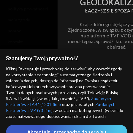
GEOLOKALIZ
polityka prywatności
ŁĄCZYSZ SIĘ SPOZA 
moje zgody
Kraj, z którego się łączys
Zjednoczone , w związku z czy
pomoc
na platformie TVP VOD
nieodstępna. Sprawdź, które m
kontakt
obejrzeć.
voucher
Szanujemy Twoją prywatność
Nie pokazuj pon
dostępność
Kliknij "Akceptuję i przechodzę do serwisu", aby wyrazić zgody
na korzystanie z technologii automatycznego śledzenia i
informacje o dostawcy usług
ANULUJ
SP
zbierania danych, dostęp do informacji na Twoim urządzeniu
końcowym i ich przechowywanie oraz na przetwarzanie
Twoich danych osobowych przez nas, czyli Telewizję Polską
S.A. w likwidacji (zwaną dalej również „TVP”),
Zaufanych
Partnerów z IAB* (1201 firm)
oraz pozostałych
Zaufanych
Partnerów TVP (93 firm)
, w celach marketingowych (w tym do
zautomatyzowanego dopasowania reklam do Twoich
zainteresowań i mierzenia ich skuteczności) i pozostałych,
które wskazujemy poniżej, a także zgody na udostępnianie
Akceptuję i przechodzę do serwisu