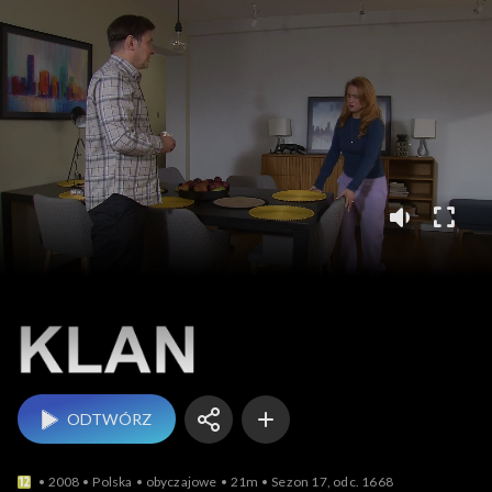
Klan
ODTWÓRZ
2008
Polska
obyczajowe
21m
Sezon 17, odc. 1668