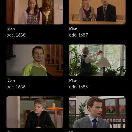
2501–2600
2401–2500
Klan
Klan
2301–2400
odc. 1688
odc. 1687
2201–2300
2101–2200
2001–2100
Klan
Klan
odc. 1686
odc. 1685
1901–2000
1801–1900
1701–1800