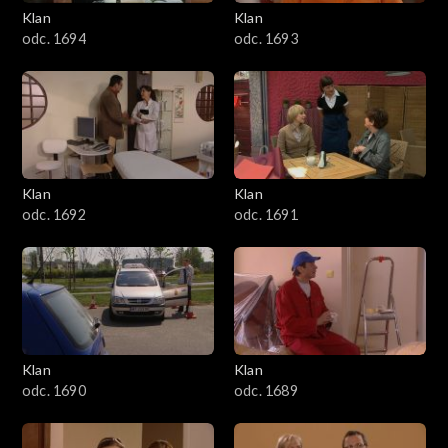
3401–3500
Klan
Klan
odc. 1694
odc. 1693
3301–3400
3201–3300
3101–3200
Klan
Klan
3001–3100
odc. 1692
odc. 1691
2901–3000
2801–2900
2701–2800
Klan
Klan
odc. 1690
odc. 1689
2601–2700