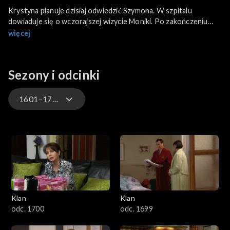
Krystyna planuje dzisiaj odwiedzić Szymona. W szpitalu
dowiaduje się o wczorajszej wizycie Moniki. Po zakończeniu
roku Szymon jest zdecydowany zmienić uczelnię, a nawet
więcej
miasto. Twierdzi, że w inny sposób nie uwolni się od zaborczej
miłości Moniki. Monika nie pojawiła się dzisiaj w restauracji i nie
odbiera od nikogo telefonów.
Sezony i odcinki
1601–1700
4701–4800
4601–4700
4501–4600
Klan
Klan
4401–4500
odc. 1700
odc. 1699