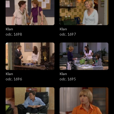
4301–4400
4201–4300
4101–4200
Klan
Klan
odc. 1698
odc. 1697
4001–4100
3901–4000
3801–3900
Klan
Klan
3701–3800
odc. 1696
odc. 1695
3601–3700
3501–3600