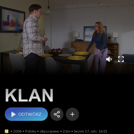
Klan
ODTWÓRZ
2008
Polska
obyczajowe
21m
Sezon 17, odc. 1615