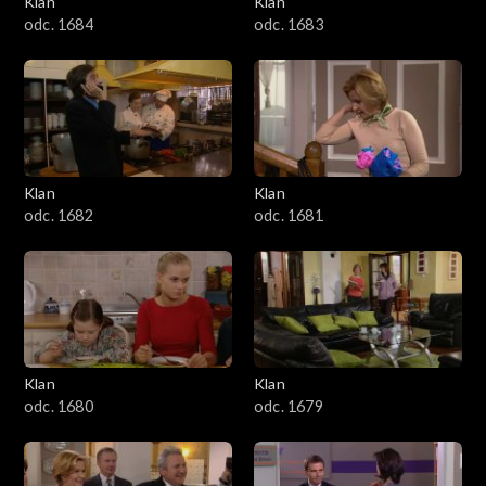
Klan
Klan
1601–1700
odc. 1684
odc. 1683
1501–1600
1401–1500
1301–1400
Klan
Klan
odc. 1682
odc. 1681
1201–1300
1101–1200
1001–1100
Klan
Klan
901–1000
odc. 1680
odc. 1679
801–900