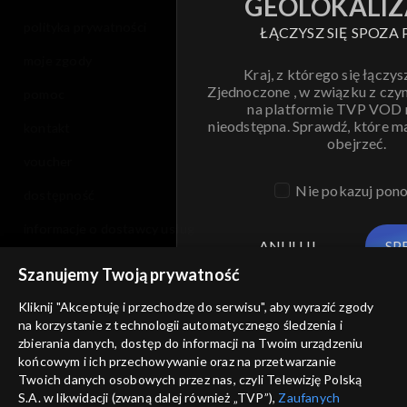
GEOLOKALIZ
polityka prywatności
ŁĄCZYSZ SIĘ SPOZA 
moje zgody
Kraj, z którego się łączys
Zjednoczone , w związku z czy
pomoc
na platformie TVP VOD
nieodstępna. Sprawdź, które m
kontakt
obejrzeć.
voucher
Nie pokazuj pon
dostępność
informacje o dostawcy usług
ANULUJ
SP
Szanujemy Twoją prywatność
Kliknij "Akceptuję i przechodzę do serwisu", aby wyrazić zgody
na korzystanie z technologii automatycznego śledzenia i
zbierania danych, dostęp do informacji na Twoim urządzeniu
końcowym i ich przechowywanie oraz na przetwarzanie
Twoich danych osobowych przez nas, czyli Telewizję Polską
S.A. w likwidacji (zwaną dalej również „TVP”),
Zaufanych