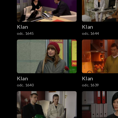
301–400
201–300
Klan
Klan
101–200
odc. 1645
odc. 1644
1–100
Klan
Klan
odc. 1640
odc. 1639