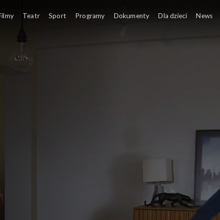
Filmy
Teatr
Sport
Programy
Dokumenty
Dla dzieci
News