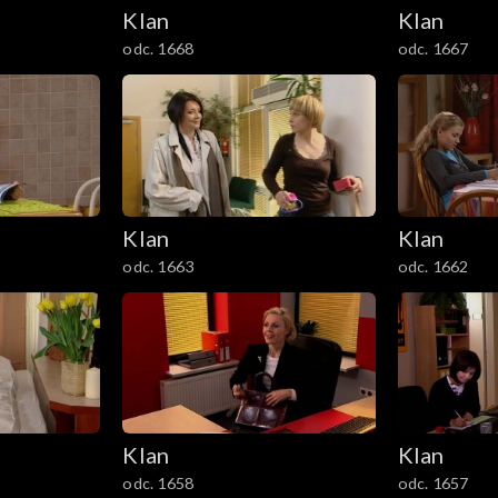
Klan
Klan
odc. 1668
odc. 1667
Klan
Klan
odc. 1663
odc. 1662
Klan
Klan
odc. 1658
odc. 1657