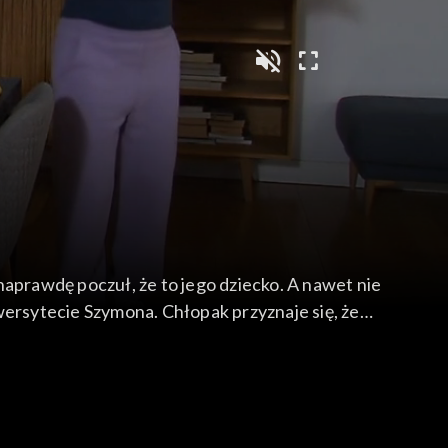
naprawdę poczuł, że to jego dziecko. A nawet nie
niwersytecie Szymona. Chłopak przyznaje się, że
lację do restauracji, gdzie serwują dania z