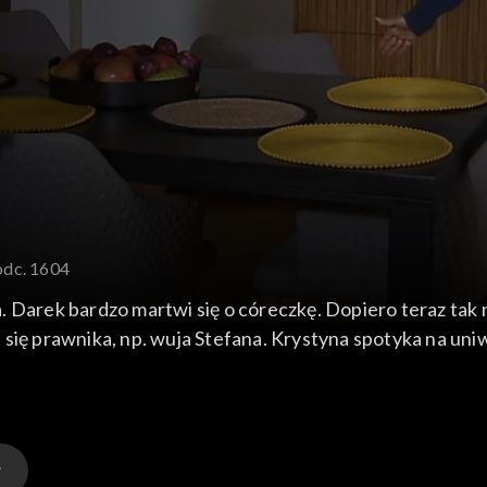
odc. 1604
 Darek bardzo martwi się o córeczkę. Dopiero teraz tak 
ili się prawnika, np. wuja Stefana. Krystyna spotyka na u
o menu potrawy kuchni indyjskiej. Zaprasza Feliksa na ko