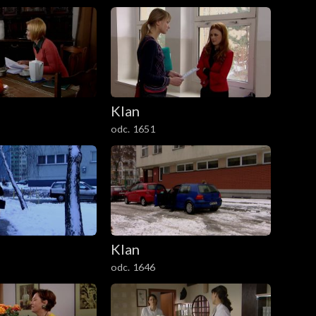
Klan
odc. 1651
Klan
odc. 1646