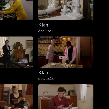
Klan
odc. 1641
Klan
odc. 1636