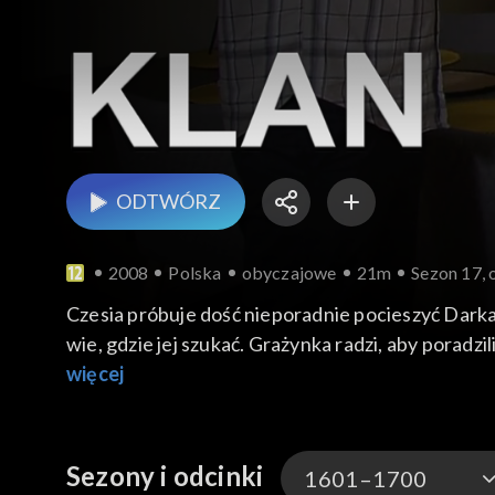
ODTWÓRZ
2008
Polska
obyczajowe
21m
Sezon 17, 
Czesia próbuje dość nieporadnie pocieszyć Darka.
wie, gdzie jej szukać. Grażynka radzi, aby poradz
myśli o zmianie uczelni. Monika chce wprowadzić d
więcej
tamtego regionu świata.
Sezony i odcinki
1601–1700