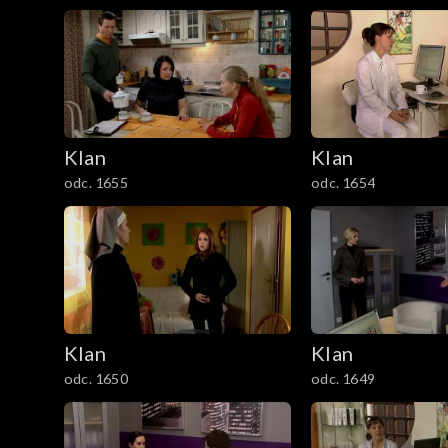
1201–1300
1101–1200
1001–1100
901–1000
Klan
Klan
odc. 1655
odc. 1654
801–900
701–800
601–700
Klan
Klan
501–600
odc. 1650
odc. 1649
401–500