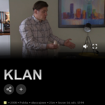
Klan
2008
Polska
obyczajowe
21m
Sezon 16, odc. 1594