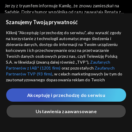
Jerzy z tryumfem informuje Kamilę, że znowu zamieszkał na
Sadybie. Dobry humor wspólnika od razu zauważają Renata z
Antkiem i szybko zgadują, z czego to wynika. Pełna obaw Stenia
więcej
Szanujemy Twoją prywatność
opowiada Krystynie o postępie technicznym w swoim domu.
Kazimierz zakupił komputer, a teraz ma jeszcze ochotę na
Kliknij "Akceptuję i przechodzę do serwisu", aby wyrazić zgody
Internet. Jacek wprowadza się do tymczasowego gabinetu w
na korzystanie z technologii automatycznego śledzenia i
Sezony i odcinki
starej siedzibie banku. Na razie będzie urzędował w jednym
zbierania danych, dostęp do informacji na Twoim urządzeniu
pokoju z sekretarką. Michał zwierza się siostrze ze swoich
końcowym i ich przechowywanie oraz na przetwarzanie
sercowych problemów.
Twoich danych osobowych przez nas, czyli Telewizję Polską
Wybierz
S.A. w likwidacji (zwaną dalej również „TVP”),
Zaufanych
Partnerów z IAB* (1201 firm)
oraz pozostałych
Zaufanych
4701–4800
Partnerów TVP (93 firm)
, w celach marketingowych (w tym do
zautomatyzowanego dopasowania reklam do Twoich
zainteresowań i mierzenia ich skuteczności) i pozostałych,
Rekomendowane dla Ciebie
4601–4700
które wskazujemy poniżej, a także zgody na udostępnianie
Akceptuję i przechodzę do serwisu
przez nas identyfikatora PPID do Google.
4501–4600
Twoje dane osobowe zbierane podczas odwiedzania przez
Ustawienia zaawansowane
Ciebie naszych
poszczególnych serwisów
zwanych dalej
4401–4500
„Portalem”, w tym informacje zapisywane za pomocą
technologii takich jak: pliki cookie, sygnalizatory WWW lub
innych podobnych technologii umożliwiających świadczenie
Główna
Szukaj
Moja lista
Na żywo
Więcej
4301–4400