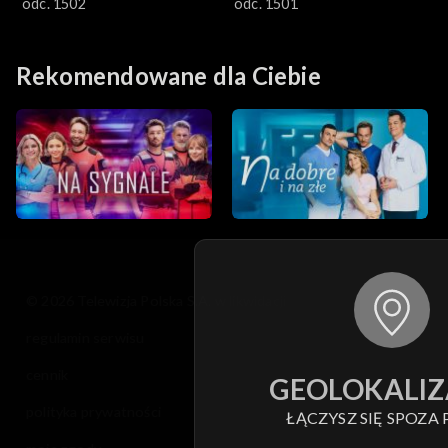
odc. 1502
odc. 1501
Rekomendowane dla Ciebie
© 2026 Telewizja Polska S.A. w likwidacji
regulamin serwisu
cennik
GEOLOKALIZ
polityka prywatności
ŁĄCZYSZ SIĘ SPOZA 