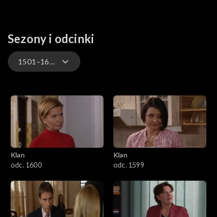
Sezony i odcinki
1501–1600
4701–4800
4601–4700
4501–4600
Klan
Klan
4401–4500
odc. 1600
odc. 1599
4301–4400
4201–4300