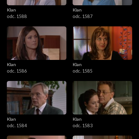
Klan
Klan
2301–2400
odc. 1588
odc. 1587
2201–2300
2101–2200
2001–2100
Klan
Klan
odc. 1586
odc. 1585
1901–2000
1801–1900
1701–1800
Klan
Klan
1601–1700
odc. 1584
odc. 1583
1501–1600