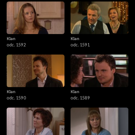
3201–3300
3101–3200
Klan
Klan
3001–3100
odc. 1592
odc. 1591
2901–3000
2801–2900
2701–2800
Klan
Klan
odc. 1590
odc. 1589
2601–2700
2501–2600
2401–2500