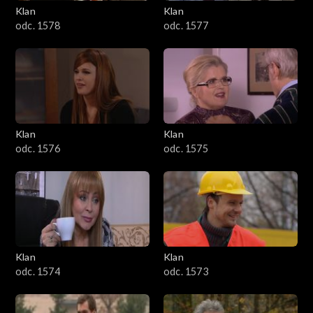
Klan
Klan
odc. 1578
odc. 1577
501–600
401–500
301–400
Klan
Klan
201–300
odc. 1576
odc. 1575
101–200
1–100
Klan
Klan
odc. 1574
odc. 1573