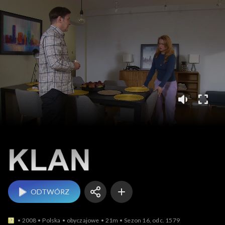
Klan
ODTWÓRZ
2008
Polska
obyczajowe
21m
Sezon 16, odc. 1579