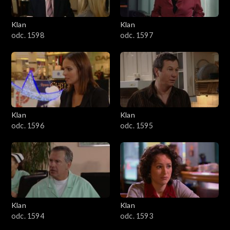
4101–4200
Klan
Klan
odc. 1598
odc. 1597
4001–4100
3901–4000
3801–3900
Klan
Klan
3701–3800
odc. 1596
odc. 1595
3601–3700
3501–3600
3401–3500
Klan
Klan
odc. 1594
odc. 1593
3301–3400