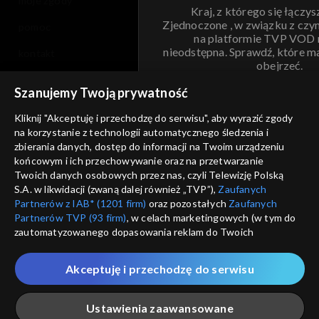
moje zgody
Kraj, z którego się łączys
Zjednoczone , w związku z czy
pomoc
na platformie TVP VOD
nieodstępna. Sprawdź, które m
kontakt
obejrzeć.
voucher
Szanujemy Twoją prywatność
Nie pokazuj pon
dostępność
Kliknij "Akceptuję i przechodzę do serwisu", aby wyrazić zgody
na korzystanie z technologii automatycznego śledzenia i
informacje o dostawcy usług
ANULUJ
SP
zbierania danych, dostęp do informacji na Twoim urządzeniu
końcowym i ich przechowywanie oraz na przetwarzanie
Twoich danych osobowych przez nas, czyli Telewizję Polską
S.A. w likwidacji (zwaną dalej również „TVP”),
Zaufanych
Partnerów z IAB* (1201 firm)
oraz pozostałych
Zaufanych
Partnerów TVP (93 firm)
, w celach marketingowych (w tym do
zautomatyzowanego dopasowania reklam do Twoich
zainteresowań i mierzenia ich skuteczności) i pozostałych,
które wskazujemy poniżej, a także zgody na udostępnianie
Akceptuję i przechodzę do serwisu
przez nas identyfikatora PPID do Google.
Twoje dane osobowe zbierane podczas odwiedzania przez
Ustawienia zaawansowane
Ciebie naszych
poszczególnych serwisów
zwanych dalej