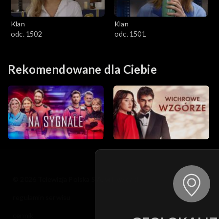
Klan
Klan
odc. 1502
odc. 1501
Rekomendowane dla Ciebie
© 2026 Telewizja Polska S.A. w likwidacji
regulamin serwisu
cennik