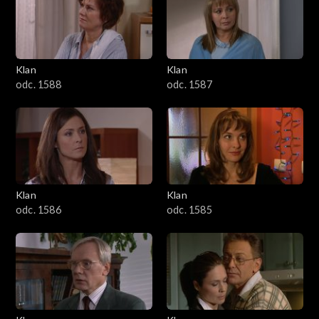
2501–2600
2401–2500
Klan
Klan
2301–2400
odc. 1588
odc. 1587
2201–2300
2101–2200
2001–2100
Klan
Klan
odc. 1586
odc. 1585
1901–2000
1801–1900
1701–1800