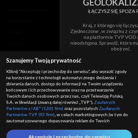
GEOLOKALIZ
polityka prywatności
ŁĄCZYSZ SIĘ SPOZA 
moje zgody
Kraj, z którego się łączys
Zjednoczone , w związku z czy
pomoc
na platformie TVP VOD
nieodstępna. Sprawdź, które m
kontakt
obejrzeć.
voucher
Szanujemy Twoją prywatność
Nie pokazuj pon
dostępność
Kliknij "Akceptuję i przechodzę do serwisu", aby wyrazić zgody
na korzystanie z technologii automatycznego śledzenia i
informacje o dostawcy usług
ANULUJ
SP
zbierania danych, dostęp do informacji na Twoim urządzeniu
końcowym i ich przechowywanie oraz na przetwarzanie
Twoich danych osobowych przez nas, czyli Telewizję Polską
S.A. w likwidacji (zwaną dalej również „TVP”),
Zaufanych
Partnerów z IAB* (1201 firm)
oraz pozostałych
Zaufanych
Partnerów TVP (93 firm)
, w celach marketingowych (w tym do
zautomatyzowanego dopasowania reklam do Twoich
zainteresowań i mierzenia ich skuteczności) i pozostałych,
które wskazujemy poniżej, a także zgody na udostępnianie
Akceptuję i przechodzę do serwisu