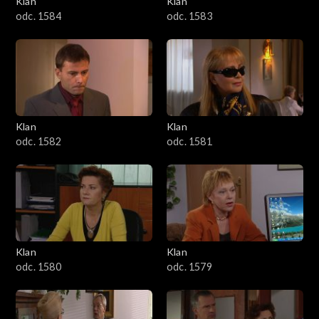
Klan
Klan
1601–1700
odc. 1584
odc. 1583
1501–1600
1401–1500
1301–1400
Klan
Klan
odc. 1582
odc. 1581
1201–1300
1101–1200
1001–1100
Klan
Klan
901–1000
odc. 1580
odc. 1579
801–900