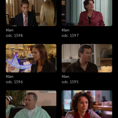
4301–4400
4201–4300
4101–4200
Klan
Klan
odc. 1598
odc. 1597
4001–4100
3901–4000
3801–3900
Klan
Klan
3701–3800
odc. 1596
odc. 1595
3601–3700
3501–3600