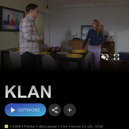
Klan
ODTWÓRZ
2008
Polska
obyczajowe
21m
Sezon 16, odc. 1562