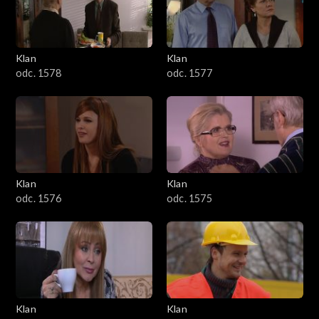
701–800
601–700
Klan
Klan
odc. 1578
odc. 1577
501–600
401–500
301–400
Klan
Klan
201–300
odc. 1576
odc. 1575
101–200
1–100
Klan
Klan