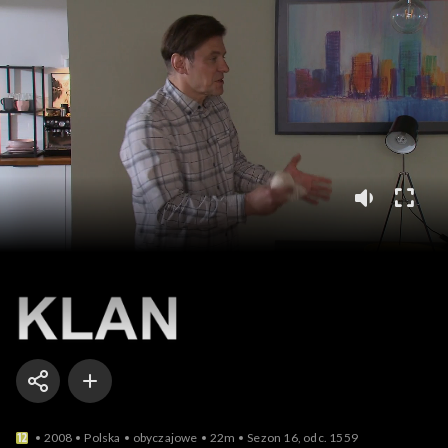
Klan
2008
Polska
obyczajowe
22m
Sezon 16, odc. 1559