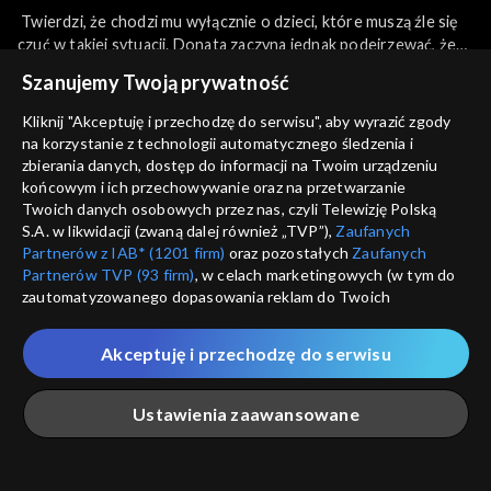
Twierdzi, że chodzi mu wyłącznie o dzieci, które muszą źle się
czuć w takiej sytuacji. Donata zaczyna jednak podejrzewać, że
Borecki myśli o ewentualnym powrocie na łono rodziny.
więcej
Szanujemy Twoją prywatność
Krystyna dostaje nieprzyjemny sms z pogróżkami. Paweł
bagatelizuje sprawę i uważa, że to zwykła pomyłka.
Kliknij "Akceptuję i przechodzę do serwisu", aby wyrazić zgody
Pani Mariola namawia Deptułę, żeby zaprosił do siebie na
na korzystanie z technologii automatycznego śledzenia i
Sezony i odcinki
kolację Vujkovica. Deptuła nieśmiało prosi o radę w tej sprawie
zbierania danych, dostęp do informacji na Twoim urządzeniu
Krystynę. Okazuje się, że ona w tym samym czasie zaplanowała
końcowym i ich przechowywanie oraz na przetwarzanie
przyjęcie u siebie.
Twoich danych osobowych przez nas, czyli Telewizję Polską
Wybierz
Rysiek opowiada Pawłowi o gospodyni, która straciła przez
S.A. w likwidacji (zwaną dalej również „TVP”),
Zaufanych
niego pracę u prawnika. Paweł przekazuje wiadomość Kozielle.
Partnerów z IAB* (1201 firm)
oraz pozostałych
Zaufanych
4701–4800
Partnerów TVP (93 firm)
, w celach marketingowych (w tym do
Koziełło natychmiast informuje, że znalazł dla nich nową
zautomatyzowanego dopasowania reklam do Twoich
pomoc domową.
zainteresowań i mierzenia ich skuteczności) i pozostałych,
Vujkovic spędza miły wieczór u Lubiczów. Krystynie psuje
Rekomendowane dla Ciebie
4601–4700
które wskazujemy poniżej, a także zgody na udostępnianie
humor kolejny sms, z którego wynika, że ten poranny wcale nie
Akceptuję i przechodzę do serwisu
przez nas identyfikatora PPID do Google.
był pomyłką.
4501–4600
Twoje dane osobowe zbierane podczas odwiedzania przez
Ustawienia zaawansowane
Ciebie naszych
poszczególnych serwisów
zwanych dalej
4401–4500
„Portalem”, w tym informacje zapisywane za pomocą
technologii takich jak: pliki cookie, sygnalizatory WWW lub
innych podobnych technologii umożliwiających świadczenie
Główna
Szukaj
Moja lista
Na żywo
Więcej
4301–4400