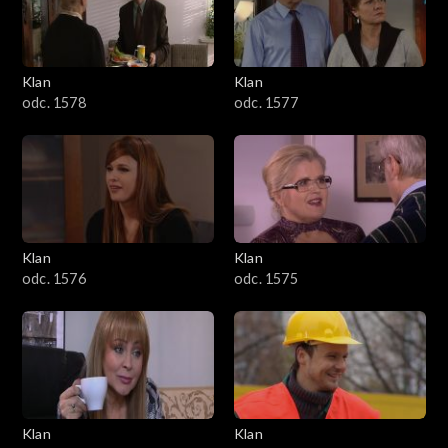
701–800
601–700
Klan
Klan
odc. 1578
odc. 1577
501–600
401–500
301–400
Klan
Klan
201–300
odc. 1576
odc. 1575
101–200
1–100
Klan
Klan