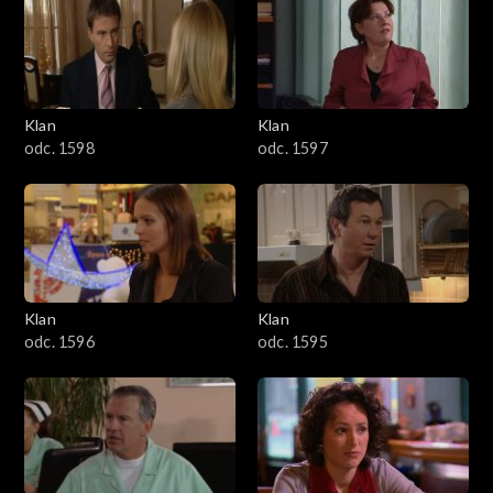
4301–4400
4201–4300
4101–4200
Klan
Klan
odc. 1598
odc. 1597
4001–4100
3901–4000
3801–3900
Klan
Klan
3701–3800
odc. 1596
odc. 1595
3601–3700
3501–3600