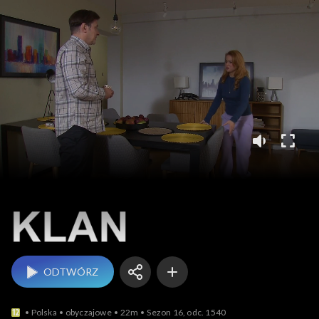
Klan
ODTWÓRZ
Polska
obyczajowe
22m
Sezon 16, odc. 1540