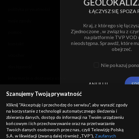
GEOLOKALIZ
polityka prywatności
ŁĄCZYSZ SIĘ SPOZA 
moje zgody
Kraj, z którego się łączys
Zjednoczone , w związku z czy
pomoc
na platformie TVP VOD
nieodstępna. Sprawdź, które m
kontakt
obejrzeć.
voucher
Nie pokazuj pon
dostępność
informacje o dostawcy usług
ANULUJ
SP
Szanujemy Twoją prywatność
Kliknij "Akceptuję i przechodzę do serwisu", aby wyrazić zgody
na korzystanie z technologii automatycznego śledzenia i
zbierania danych, dostęp do informacji na Twoim urządzeniu
końcowym i ich przechowywanie oraz na przetwarzanie
Twoich danych osobowych przez nas, czyli Telewizję Polską
S.A. w likwidacji (zwaną dalej również „TVP”),
Zaufanych