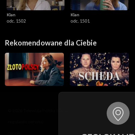
Klan
Klan
odc. 1502
odc. 1501
Rekomendowane dla Ciebie
© 2026 Telewizja Polska S.A. w likwidacji
regulamin serwisu
cennik