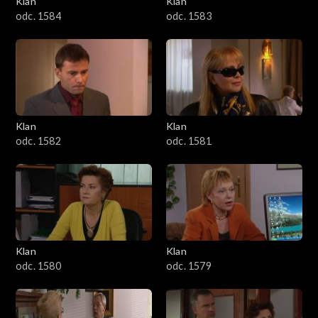
Klan
Klan
1601–1700
odc. 1584
odc. 1583
1501–1600
1401–1500
1301–1400
Klan
Klan
odc. 1582
odc. 1581
1201–1300
1101–1200
1001–1100
Klan
Klan
901–1000
odc. 1580
odc. 1579
801–900