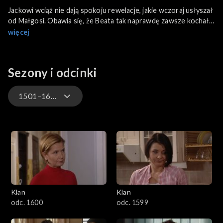
Jackowi wciąż nie dają spokoju rewelacje, jakie wczoraj usłyszał
od Małgosi. Obawia się, że Beata tak naprawdę zawsze kochała
Rafalskiego. Małgosia pyta mamę, czy ożeni się z tatą Jasia.
więcej
Zaskoczona Beata cierpliwie tłumaczy i wyjaśnia córce sytuację,
a po południu jedzie po pomoc do Rafalskiego. Jerzy dowiaduje
się od Michała o kłopotach z Kingą. Aby dowiedzieć się czegoś
Sezony i odcinki
więcej, umawia się z Elżbietą. Dorota w towarzystwie Igora
streetworkera próbuje zdobyć zaufanie podrostków z ulicy.
1501–1600
4701–4800
4601–4700
4501–4600
Klan
Klan
4401–4500
odc. 1600
odc. 1599