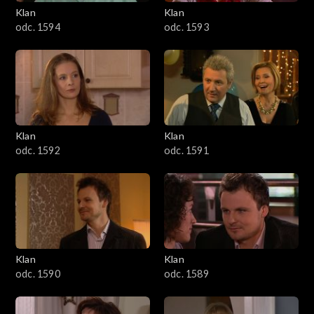
3401–3500
Klan
Klan
odc. 1594
odc. 1593
3301–3400
3201–3300
3101–3200
Klan
Klan
3001–3100
odc. 1592
odc. 1591
2901–3000
2801–2900
2701–2800
Klan
Klan
odc. 1590
odc. 1589
2601–2700