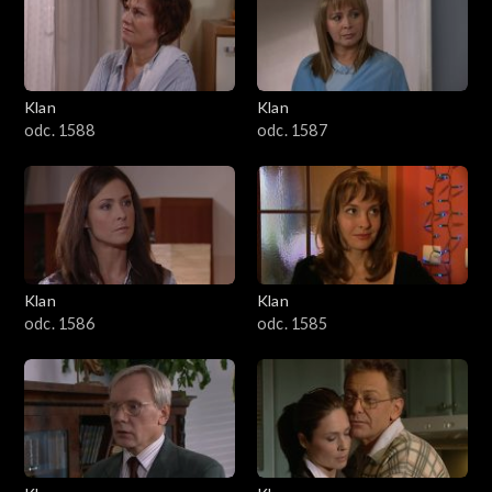
2501–2600
2401–2500
Klan
Klan
2301–2400
odc. 1588
odc. 1587
2201–2300
2101–2200
2001–2100
Klan
Klan
odc. 1586
odc. 1585
1901–2000
1801–1900
1701–1800