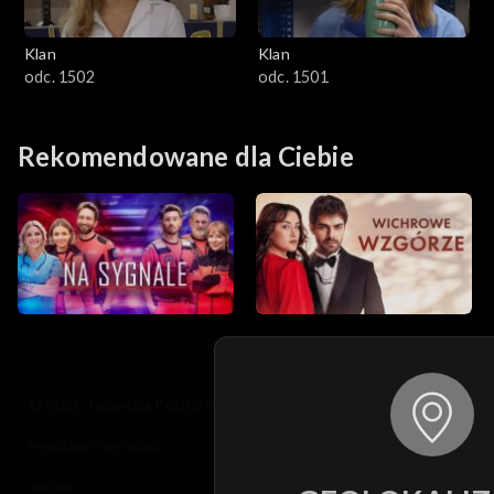
Klan
Klan
odc. 1502
odc. 1501
Rekomendowane dla Ciebie
© 2026 Telewizja Polska S.A. w likwidacji
regulamin serwisu
cennik