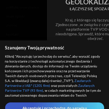
GEOLOKALIZ
polityka prywatności
ŁĄCZYSZ SIĘ SPOZA 
moje zgody
Kraj, z którego się łączys
Zjednoczone , w związku z czy
pomoc
na platformie TVP VOD
nieodstępna. Sprawdź, które m
kontakt
obejrzeć.
voucher
Szanujemy Twoją prywatność
Nie pokazuj pon
dostępność
Kliknij "Akceptuję i przechodzę do serwisu", aby wyrazić zgody
na korzystanie z technologii automatycznego śledzenia i
informacje o dostawcy usług
ANULUJ
SP
zbierania danych, dostęp do informacji na Twoim urządzeniu
końcowym i ich przechowywanie oraz na przetwarzanie
Twoich danych osobowych przez nas, czyli Telewizję Polską
S.A. w likwidacji (zwaną dalej również „TVP”),
Zaufanych
Partnerów z IAB* (1201 firm)
oraz pozostałych
Zaufanych
Partnerów TVP (93 firm)
, w celach marketingowych (w tym do
zautomatyzowanego dopasowania reklam do Twoich
zainteresowań i mierzenia ich skuteczności) i pozostałych,
które wskazujemy poniżej, a także zgody na udostępnianie
Akceptuję i przechodzę do serwisu