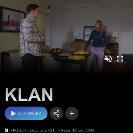
Klan
ODTWÓRZ
Polska
obyczajowe
21m
Sezon 16, odc. 1536