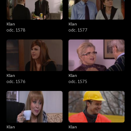
701–800
601–700
Klan
Klan
odc. 1578
odc. 1577
501–600
401–500
301–400
Klan
Klan
201–300
odc. 1576
odc. 1575
101–200
1–100
Klan
Klan