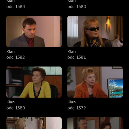
Klan
Klan
1601–1700
odc. 1584
odc. 1583
1501–1600
1401–1500
1301–1400
Klan
Klan
odc. 1582
odc. 1581
1201–1300
1101–1200
1001–1100
Klan
Klan
901–1000
odc. 1580
odc. 1579
801–900