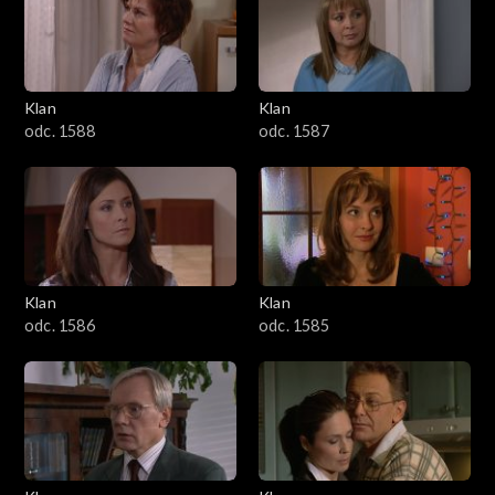
2501–2600
2401–2500
Klan
Klan
2301–2400
odc. 1588
odc. 1587
2201–2300
2101–2200
2001–2100
Klan
Klan
odc. 1586
odc. 1585
1901–2000
1801–1900
1701–1800