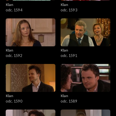
3401–3500
Klan
Klan
odc. 1594
odc. 1593
3301–3400
3201–3300
3101–3200
Klan
Klan
3001–3100
odc. 1592
odc. 1591
2901–3000
2801–2900
2701–2800
Klan
Klan
odc. 1590
odc. 1589
2601–2700